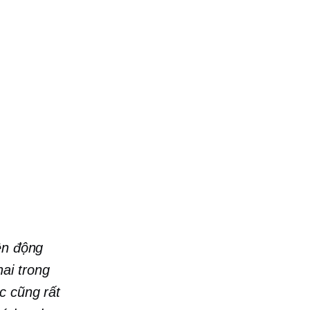
ền động
hai trong
c cũng rất