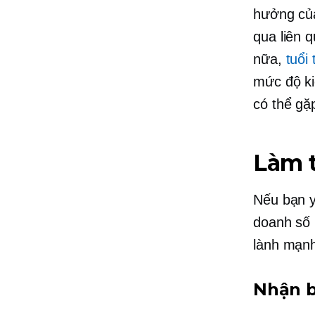
hưởng của
qua
liên 
nữa,
tuổi
mức độ ki
có thể gặ
Làm 
Nếu bạn y
doanh số 
lành mạnh
Nhận b