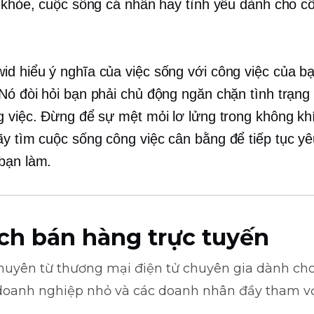
c khỏe, cuộc sống cá nhân hay tình yêu dành cho c
.
d hiểu ý nghĩa của việc sống với công việc của b
Nó đòi hỏi bạn phải chủ động ngăn chặn tình trạng 
g việc. Đừng để sự mệt mỏi lơ lửng trong không kh
ãy tìm
cuộc sống công việc
cân bằng để tiếp tục yê
bạn làm.
ch bán hàng trực tuyến
khuyên từ
thương mại điện tử
chuyên gia dành cho
doanh nghiệp nhỏ và các doanh nhân đầy tham v