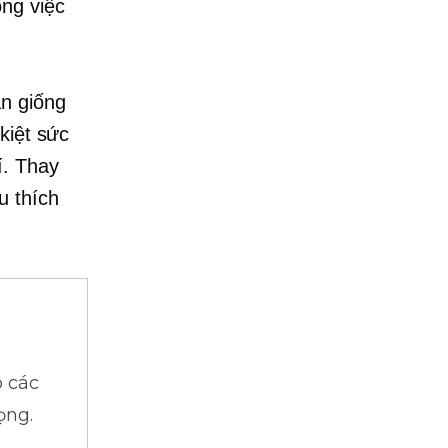
ông việc
ạn giống
kiệt sức
í. Thay
u thích
 các
ọng.