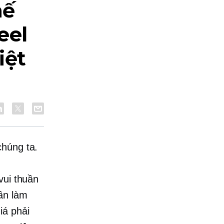
hế
eel
iệt
chúng ta.
vui thuần
ần làm
iá phải