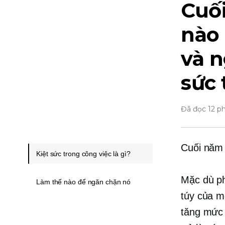
Cuố
nào
và n
sức 
Đã đọc 12 p
Cuối năm
Kiệt sức trong công việc là gì?
Mặc dù ph
Làm thế nào để ngăn chặn nó
túy của m
tăng mức 