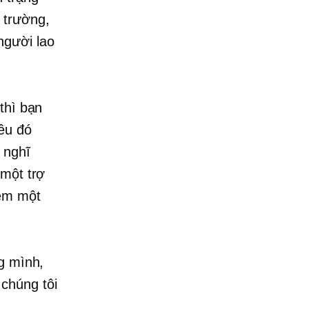
 trường,
người lao
thì bạn
ều đó
 nghĩ
 một trợ
hêm một
g mình,
chúng tôi