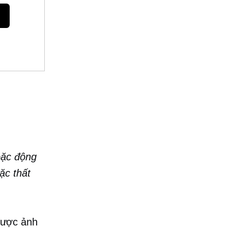
hoặc động
ặc thất
được ảnh