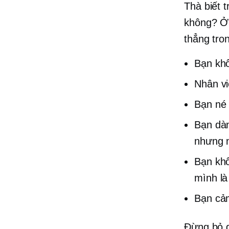
Thà biết 
không? Ở 
thẳng tron
Bạn khô
Nhân vi
Bạn né 
Bạn dàn
nhưng n
Bạn khô
mình là
Bạn cảm
Đừng bỏ q