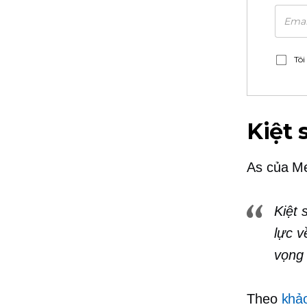
Tôi
Kiệt 
As
của M
Kiệt 
lực v
vọng 
Theo
khả