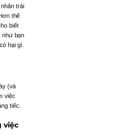
nhân trải
 Hơn thế
ho biết
ẻ như bạn
ó hại gì.
ày (và
m việc
ng tiếc.
 việc