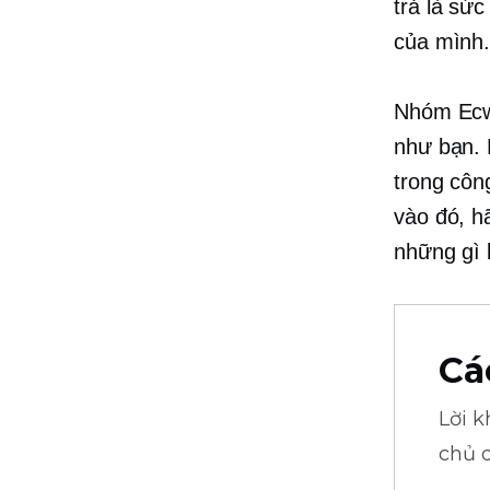
trả là sứ
của mình
Nhóm Ecwi
như bạn. 
trong côn
vào đó, h
những gì 
Cá
Lời 
chủ 