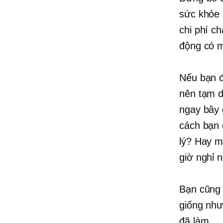
sức khỏe
chi phí c
động có m
Nếu bạn đ
nên tạm d
ngay bây 
cách bạn 
lý? Hay m
giờ nghỉ 
Bạn cũng 
giống như
đã làm.