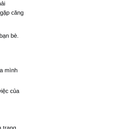
ải
 gặp căng
 bạn bè.
ủa mình
việc của
h trạng