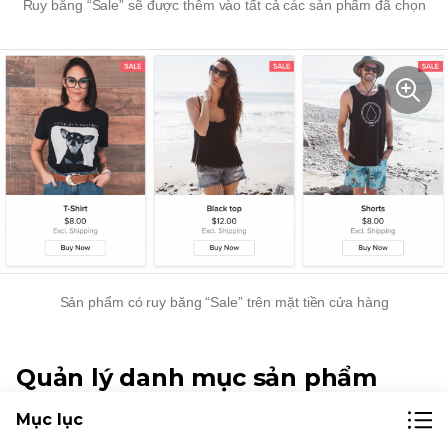
Ruy băng “Sale” sẽ được thêm vào tất cả các sản phẩm đã chọn
Sản phẩm có ruy băng “Sale” trên mặt tiền cửa hàng
Quản lý danh mục sản phẩm
Mục lục
Bạn có thể chỉ định hoặc xóa hàng loạt danh