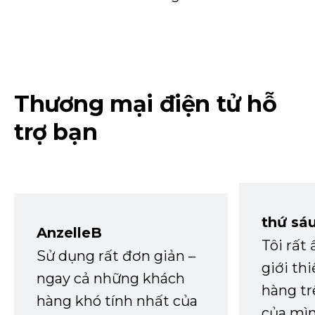
Thương mại điện tử hỗ
trợ bạn
thứ sá
AnzelleB
Tôi rất
Sử dụng rất đơn giản –
giới th
ngay cả những khách
hàng tr
hàng khó tính nhất của
của mìn