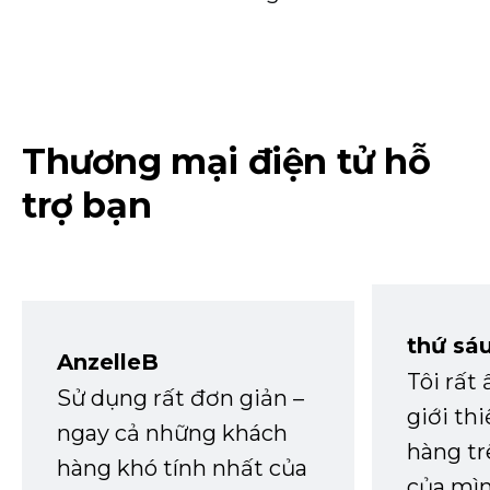
Thương mại điện tử hỗ
trợ bạn
thứ sá
AnzelleB
Tôi rất
Sử dụng rất đơn giản –
giới th
ngay cả những khách
hàng tr
hàng khó tính nhất của
của mìn