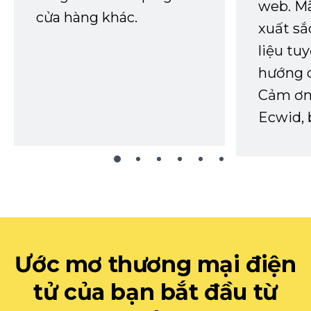
web. Mã
cửa hàng khác.
xuất sắ
liệu tuy
hướng d
Cảm ơn 
Ecwid, 
Ước mơ thương mại điện
tử của bạn bắt đầu từ