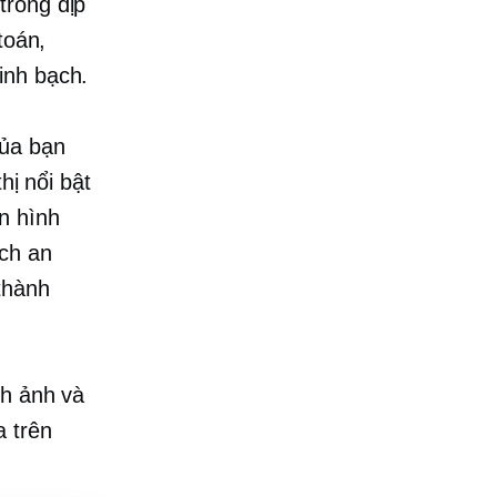
trong dịp
toán,
inh bạch.
của bạn
hị nổi bật
n hình
ch an
thành
nh ảnh và
a trên