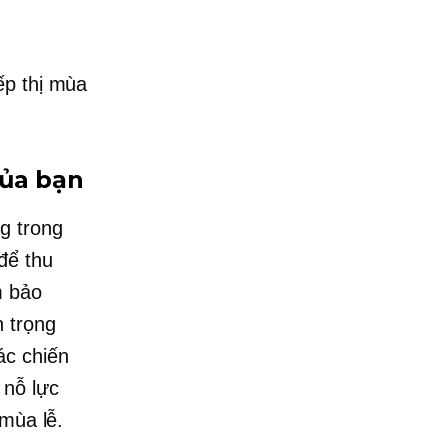
ếp thị mùa
của bạn
g trong
để thu
m bảo
n trọng
ác chiến
 nỗ lực
 mùa lễ.