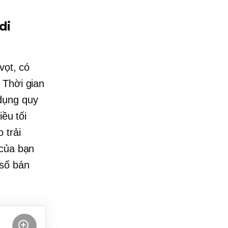
di
vọt, có
Thời gian
dụng
quy
iều tối
 trải
 của bạn
 số bán