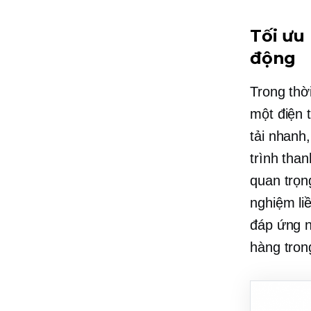
Tối ưu
động
Trong thờ
một
điện 
tải nhanh
trình than
quan trọn
nghiệm li
đáp ứng n
hàng trong