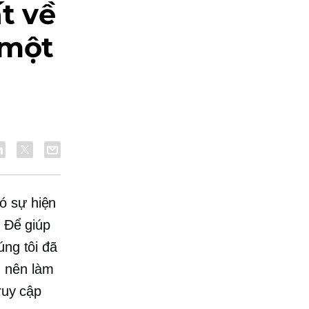
t về
 một
5
ó sự hiện
. Để giúp
úng tôi đã
g nên làm
ruy cập