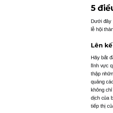
5 điề
Dưới đây 
lễ hội th
Lên kế
Hãy bắt đ
lĩnh vực 
thập nhữn
quảng cáo
không chỉ
dịch của 
tiếp thị 