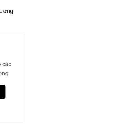
hương
 các
ọng.