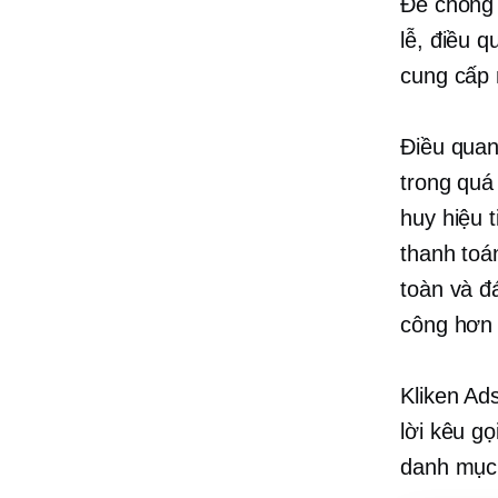
Để chống 
lễ, điều q
cung cấp 
Điều quan
trong quá 
huy hiệu 
thanh toá
toàn và đ
công hơn 
Kliken Ad
lời kêu g
danh mục