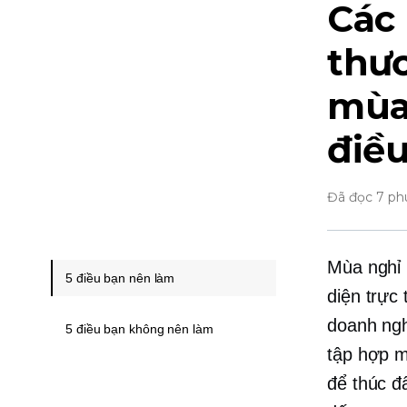
Các
thươ
mùa 
điề
Đã đọc 7 ph
Mùa nghỉ 
5 điều bạn nên làm
diện trực 
doanh ngh
5 điều bạn không nên làm
tập hợp m
để thúc đẩ