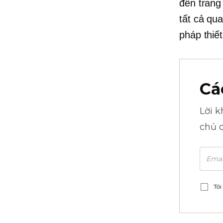
đến trang
tất cả qu
pháp thiế
Cá
Lời 
chủ 
Tôi