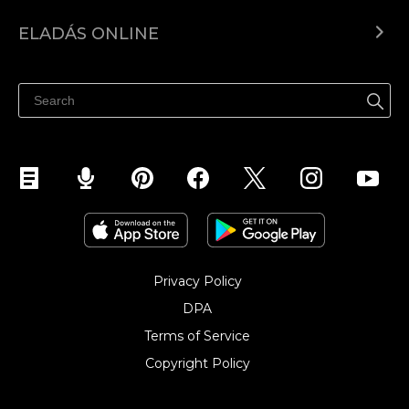
Ecwid.com
ELADÁS ONLINE
Árkalkuláció
Eladni mindenhol
Súgó
Eladás a Facebookon
Eladás Instagramon
Privacy Policy
DPA
Terms of Service
Copyright Policy‎