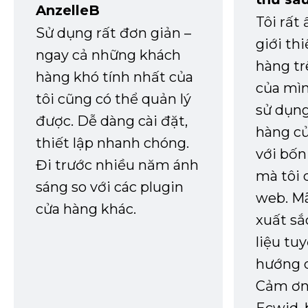
AnzelleB
Tôi rất
Sử dụng rất đơn giản –
giới th
ngay cả những khách
hàng tr
hàng khó tính nhất của
của mìn
tôi cũng có thể quản lý
sử dụng
được. Dễ dàng cài đặt,
hàng củ
thiết lập nhanh chóng.
với bốn
Đi trước nhiều năm ánh
mà tôi 
sáng so với các plugin
web. Mã
cửa hàng khác.
xuất sắ
liệu tuy
hướng d
Cảm ơn 