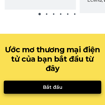
Ecwid, 
Ước mơ thương mại điện
tử của bạn bắt đầu từ
đây
Bắt đầu