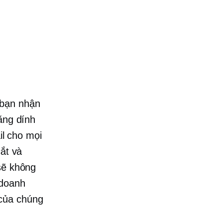
 bạn nhận
ăng dính
il cho mọi
cắt và
sẽ không
 doanh
 của chúng