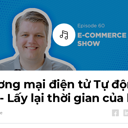
Thanh
ơng mại điện tử
Tự độ
- Lấy lại thời gian của
he