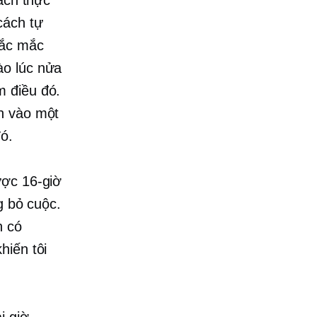
cách tự
hắc mắc
ào lúc nửa
m điều đó.
nh vào một
ó.
được
16-giờ
g bỏ cuộc.
n có
hiến tôi
i giờ