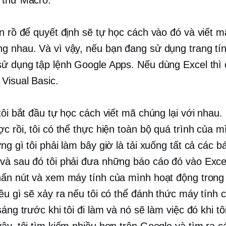
ên rồ để quyết định sẽ tự học cách vào đó và viết m
g nhau. Và vì vậy, nếu bạn đang sử dụng trang tí
sử dụng tập lệnh Google Apps. Nếu dùng Excel thì 
 Visual Basic.
tôi bắt đầu tự học cách viết mã chúng lại với nhau. 
c rồi, tôi có thể thực hiện toàn bộ quá trình của m
ng gì tôi phải làm bây giờ là tải xuống tất cả các b
và sau đó tôi phải đưa những báo cáo đó vào Excel 
hấn nút và xem máy tính của mình hoạt động trong
iều gì sẽ xảy ra nếu tôi có thể đánh thức máy tính
sáng trước khi tôi đi làm và nó sẽ làm việc đó khi t
vậy, tôi tìm kiếm nhiều hơn trên Google và tìm ra c