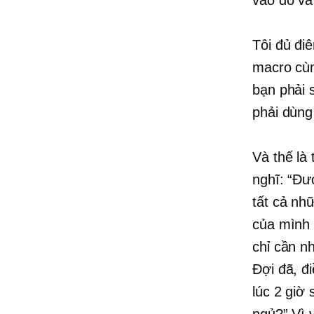
Tôi đủ đi
macro cùn
bạn phải 
phải dùng
Và thế là 
nghĩ: “Đượ
tất cả nhữ
của mình 
chỉ cần n
Đợi đã, đ
lúc 2 giờ 
ngủ?” Vì 