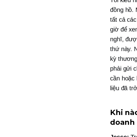
đồng hồ. 
tất cả các
giờ để xe
nghĩ, đượ
thứ này. 
kỳ
thương
phải gửi 
cần hoặc 
liệu đã tr
Khi nà
doanh
Jesse:
Tr