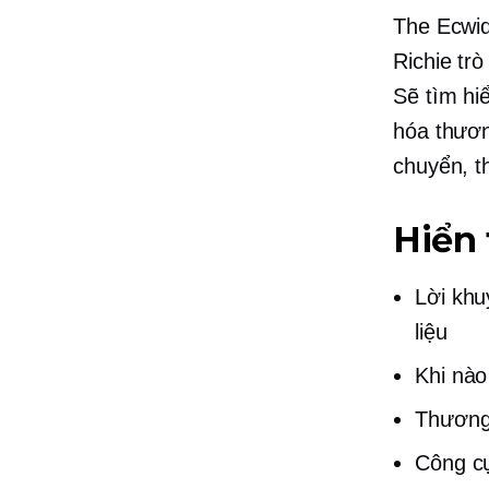
The Ecwi
Richie tr
Sẽ tìm hi
hóa
thươn
chuyển, t
Hiển 
Lời khu
liệu
Khi nào
Thương
Công cụ