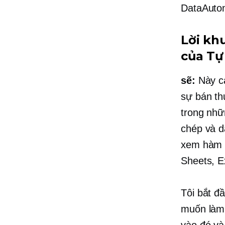
DataAuto
Lời kh
của Tự
sẽ:
Này cá
sự bán th
trong nhữ
chép và dá
xem hàm 
Sheets, E
Tôi bắt đ
muốn làm 
vào đó và