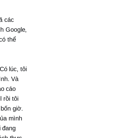
ã các
nh Google,
có thể
Có lúc, tôi
ình. Và
áo cáo
rồi tôi
 bốn giờ.
 của mình
ôi đang
ách thực