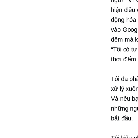
hiện điều
động hóa 
vào Googl
đêm mà kh
“Tôi có t
thời điểm
Tôi đã ph
xử lý xuốn
Và nếu bạ
những ngư
bắt đầu.
Tôi kiểu 