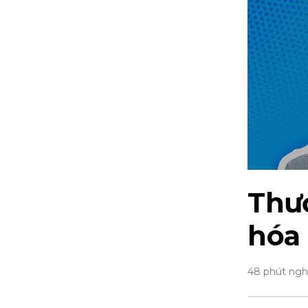
Thư
hóa 
48 phút ng