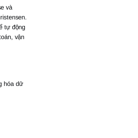
se và
ristensen.
để tự động
toán, vận
g hóa dữ