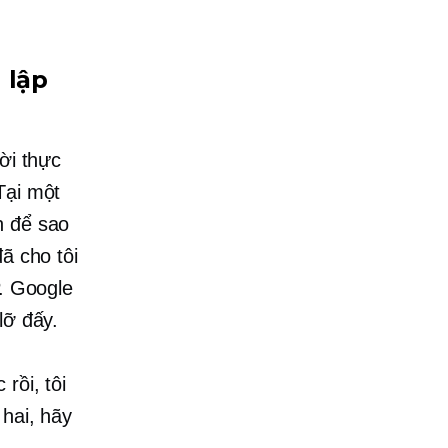
 lập
ời thực
Tại một
n để sao
ã cho tôi
. Google
lỡ đấy.
rồi, tôi
 hai, hãy