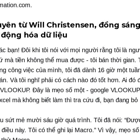
mation.com.
uyên từ Will Christensen,
đồng sáng
 động hóa dữ liệu
c bạn! Đôi khi tôi nói với mọi người rằng tôi là ngư
ứ mà tiền không thể mua được - tôi bán thời gian. 
ng công việc của mình, tôi đã dành 16 giờ một tuầ
n. Và tôi nghĩ phải có cách nào đó tốt hơn. Ai đó đ
VLOOKUP. Đây là mẹo số một - google VLOOKUP
xcel mà không biết làm thì tra cứu đi, bạn đang bỏ 
ầu sứt mẻ
mười sáu giờ
quá trình. Tôi đã nói: “Được 
điều này. Tôi có thể ghi lại Macro.” Vì vậy, mẹo số
 thử Macro.