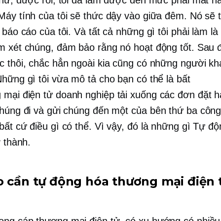
Máy tính của tôi sẽ thức dậy vào giữa đêm. Nó sẽ 
 báo cáo của tôi. Và tất cả những gì tôi phải làm là
m xét chúng, đảm bảo rằng nó hoạt động tốt. Sau đ
c thôi, chắc hẳn ngoài kia cũng có những người kh
Những gì tôi vừa mô tả cho bạn có thể là bất
 mại điện tử
doanh nghiệp tải xuống các đơn đặt h
chúng đi và gửi chúng đến một
của bên thứ ba
công
bất cứ điều gì có thể. Vì vậy, đó là những gì Tự đ
ở thành.
o cần tự động hóa
thương mại điện 
ong cáp
thương mại điện tử,
có xu hướng có nhiều