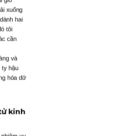
tải xuống
 dành hai
ó tôi
ác cần
àng và
 ty hậu
ộng hóa dữ
tử
kinh
 nhiệm vụ