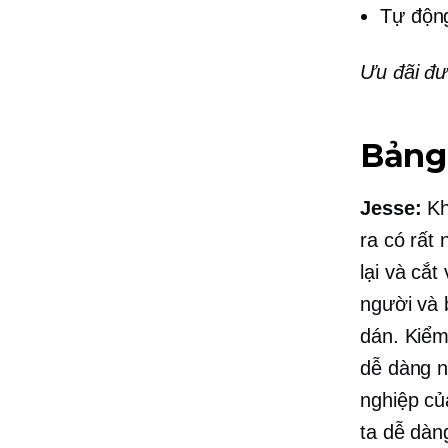
Tự độn
Ưu đãi đư
Bảng
Jesse:
Kh
ra có rất
lại và cắt
người và b
dán. Kiểm
dễ dàng n
nghiệp củ
ta dễ dàn