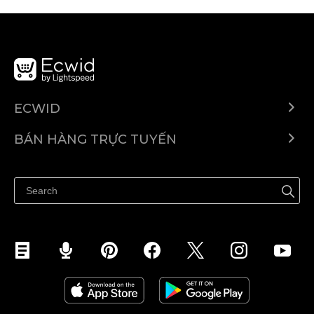
ECWID
Ecwid.com
BÁN HÀNG TRỰC TUYẾN
Trung tâm trợ giúp
Bán ở bất cứ đâu
Quảng bá ở bất cứ đâu
Kiểm soát mọi thứ