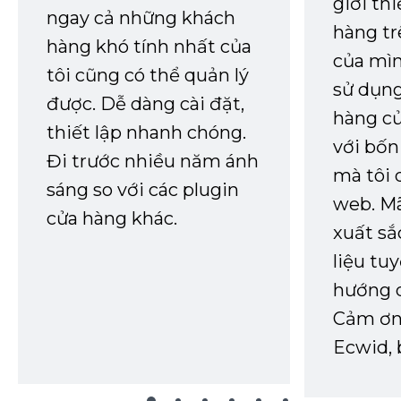
giới th
ngay cả những khách
hàng tr
hàng khó tính nhất của
của mìn
tôi cũng có thể quản lý
sử dụng
được. Dễ dàng cài đặt,
hàng củ
thiết lập nhanh chóng.
với bốn
Đi trước nhiều năm ánh
mà tôi 
sáng so với các plugin
web. Mã
cửa hàng khác.
xuất sắ
liệu tuy
hướng d
Cảm ơn 
Ecwid, 