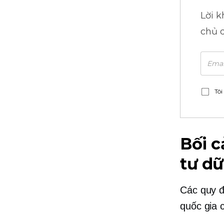
Lời 
chủ 
Tôi
Bối c
tư dữ
Các quy đ
quốc gia 