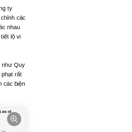
ng ty
 chỉnh các
hác nhau
ết lộ vi
t như Quy
phạt rất
n các biện