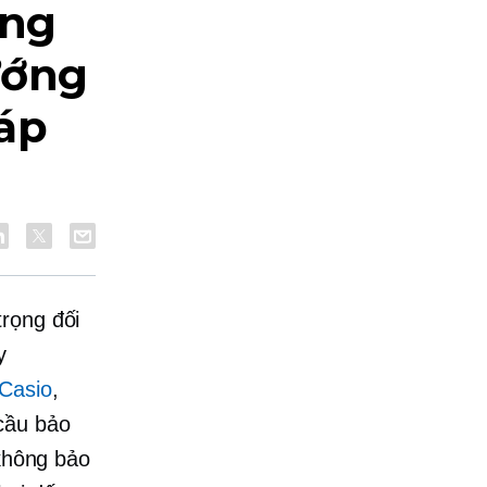
ong
ướng
áp
trọng đối
y
Casio
,
cầu bảo
 không bảo