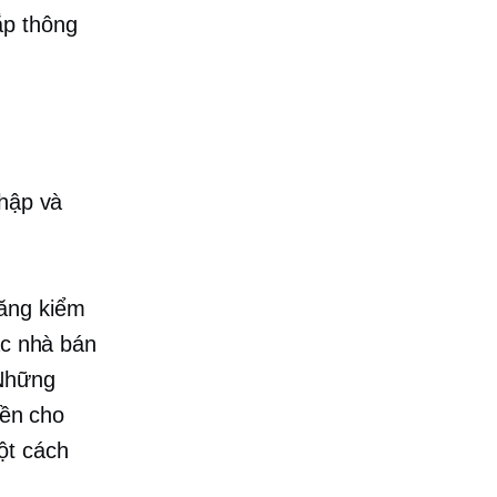
ắp thông
thập và
ăng kiểm
ác nhà bán
 Những
yền cho
ột cách