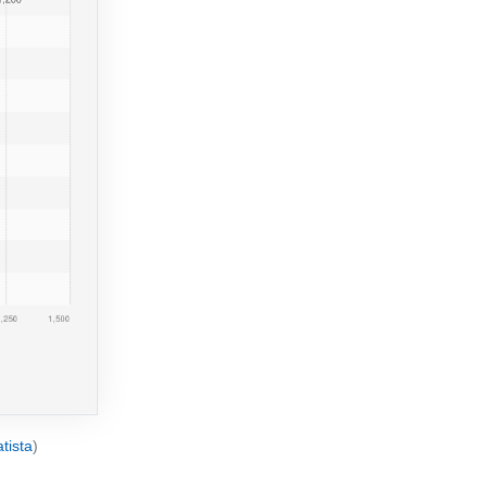
atista
)