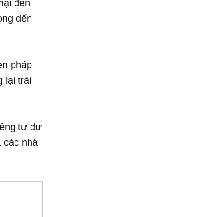
hại đến
rọng đến
iện pháp
lại trải
iêng tư dữ
à các nhà