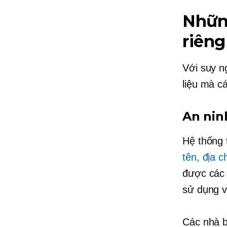
Nhữn
riêng
Với suy n
liệu mà c
An ni
Hệ thống 
tên, địa c
được các 
sử dụng v
Các nhà b