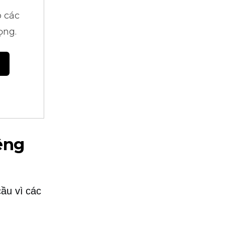
 các
ọng.
êng
cầu vì các