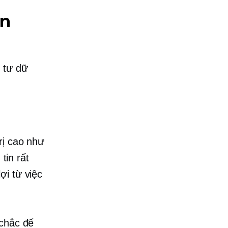
ền
 tư dữ
rị cao như
tin rất
ợi từ việc
 chắc để