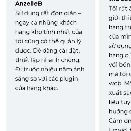
AnzelleB
Tôi rất
Sử dụng rất đơn giản –
giới th
ngay cả những khách
hàng tr
hàng khó tính nhất của
của mìn
tôi cũng có thể quản lý
sử dụng
được. Dễ dàng cài đặt,
hàng củ
thiết lập nhanh chóng.
với bốn
Đi trước nhiều năm ánh
mà tôi 
sáng so với các plugin
web. Mã
cửa hàng khác.
xuất sắ
liệu tuy
hướng d
Cảm ơn 
Ecwid, 