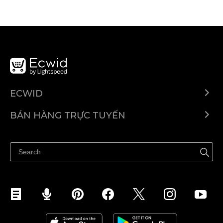
ECWID
Ecwid.com
BÁN HÀNG TRỰC TUYẾN
Trung tâm trợ giúp
Bán ở bất cứ đâu
Quảng bá ở bất cứ đâu
Kiểm soát mọi thứ