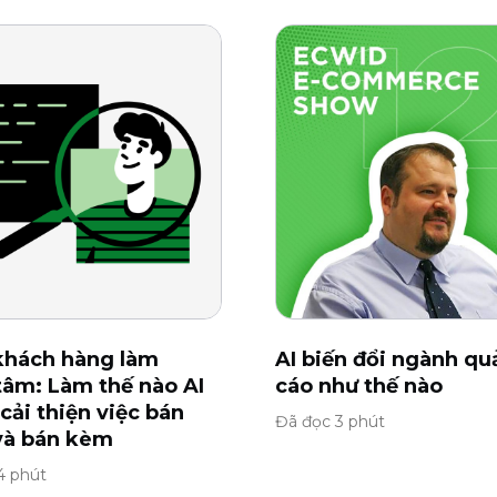
 khách hàng làm
AI biến đổi ngành q
tâm: Làm thế nào AI
cáo như thế nào
 cải thiện việc bán
Đã đọc 3 phút
và bán kèm
4 phút