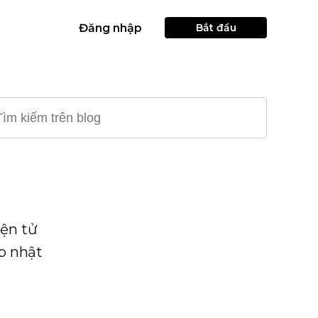
Đăng nhập
Bắt đầu
ện tử
p nhật