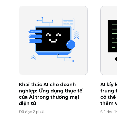
Khai thác AI cho doanh
AI lấy
nghiệp: Ứng dụng thực tế
trung 
của AI trong thương mại
có thể
điện tử
thêm 
Đã đọc 2 phút
Đã đọc 1