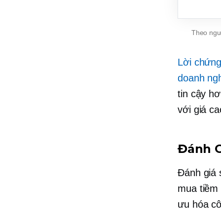
Theo ngườ
Lời chứng
doanh ngh
tin cậy h
với
giá c
Đánh G
Đánh giá 
mua tiềm 
ưu hóa cô