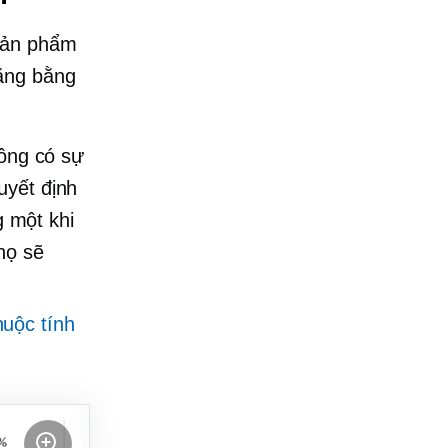
 sản phẩm
bằng bằng
ông có sự
uyết định
 một khi
họ sẽ
huộc tính