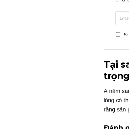
Tôi
Tại s
trọn
A
năm sa
lòng có t
rằng sản 
Đánh g