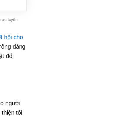
trực tuyến
ã hội cho
trông đáng
ệt đối
ho người
thiện tối