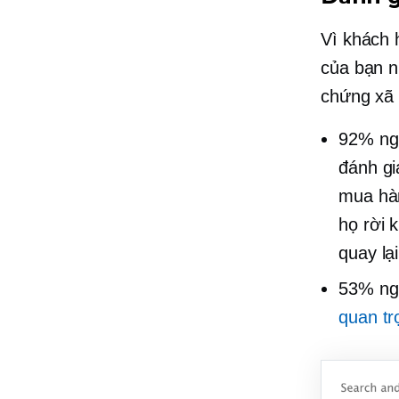
Vì khách 
của bạn 
chứng xã 
92% ng
đánh gi
mua hàn
họ rời 
quay lại
53% ngư
quan tr