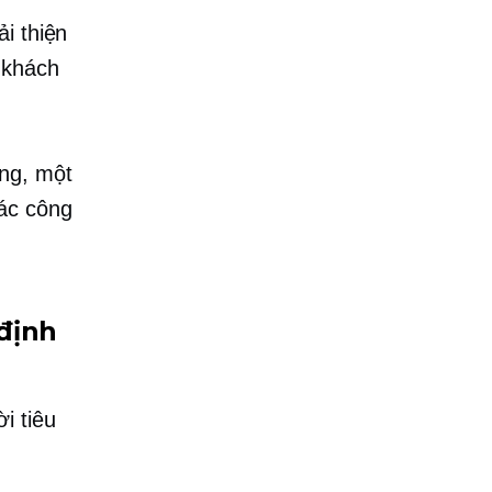
i thiện
 khách
ng, một
các công
định
i tiêu