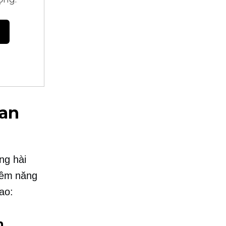
uan
ng hài
tiềm năng
ao:
n