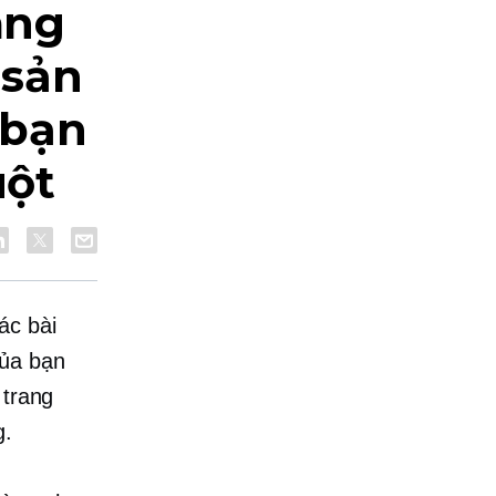
àng
 sản
 bạn
uột
ác bài
của bạn
 trang
g.