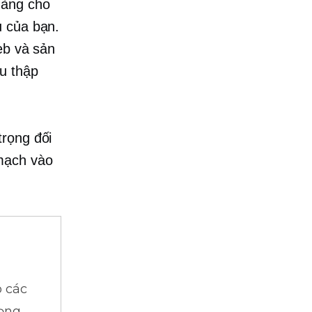
hàng cho
u của bạn.
eb và sản
u thập
trọng đối
 mạch vào
 các
ọng.