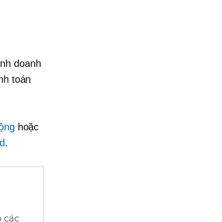
inh doanh
nh toán
động
hoặc
id
.
 các