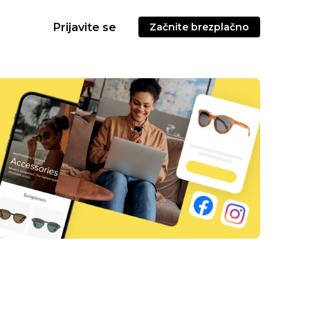
Prijavite se
Začnite brezplačno