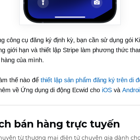
g công cụ đăng ký định kỳ, bạn cần sử dụng gói K
g giới hạn và thiết lập Stripe làm phương thức tha
 hàng của mình.
làm thế nào để
thiết lập sản phẩm đăng ký trên di 
thêm về Ứng dụng di động Ecwid cho
iOS
và
Andro
ch bán hàng trực tuyến
khuyên từ
thương mại điện tử
chuyên gia dành cho