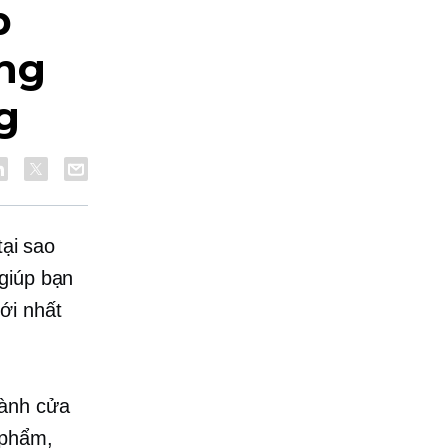
p
àng
g
tại sao
 giúp bạn
ới nhất
hành cửa
 phẩm,