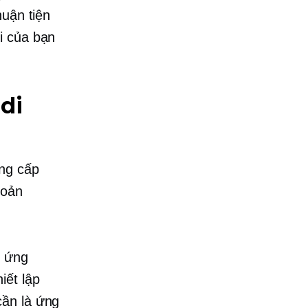
huận tiện
i của bạn
di
ng cấp
hoản
n ứng
iết lập
cần là ứng