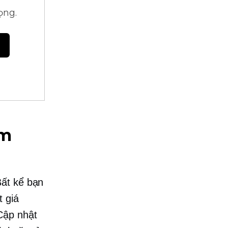
ọng.
ẩm
Bất kể bạn
t giá
Cập nhật