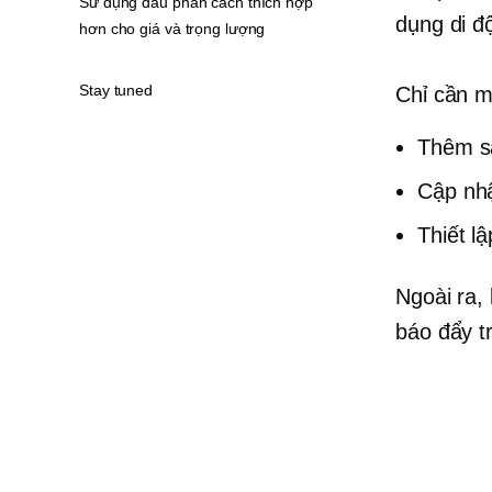
Sử dụng dấu phân cách thích hợp
dụng di đ
hơn cho giá và trọng lượng
Stay tuned
Chỉ cần m
Thêm s
Cập nhậ
Thiết l
Ngoài ra,
báo đẩy t