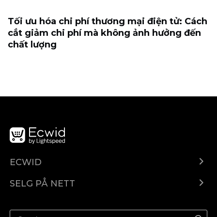
Tối ưu hóa chi phí thương mại điện tử: Cách
cắt giảm chi phí mà không ảnh hưởng đến
chất lượng
ECWID
Ecwid.com
SELG PÅ NETT
Pris
Selg hvor som helst
Hjelpesenter
Selg på Facebook