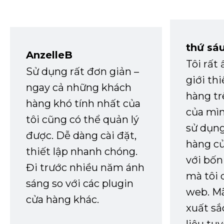
thứ sá
AnzelleB
Tôi rất
Sử dụng rất đơn giản –
giới th
ngay cả những khách
hàng tr
hàng khó tính nhất của
của mìn
tôi cũng có thể quản lý
sử dụng
được. Dễ dàng cài đặt,
hàng củ
thiết lập nhanh chóng.
với bốn
Đi trước nhiều năm ánh
mà tôi 
sáng so với các plugin
web. Mã
cửa hàng khác.
xuất sắ
liệu tuy