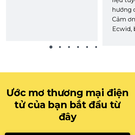
hướng d
Cảm ơn 
Ecwid, 
Ước mơ thương mại điện
tử của bạn bắt đầu từ
đây