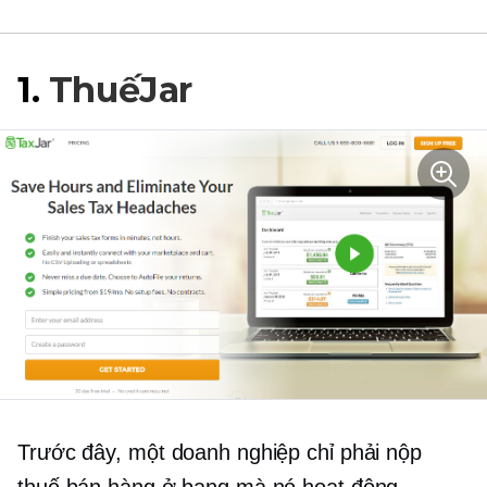
1.
ThuếJar
Trước đây, một doanh nghiệp chỉ phải nộp