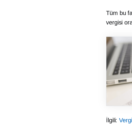
Tüm bu far
vergisi or
İlgili:
Vergi