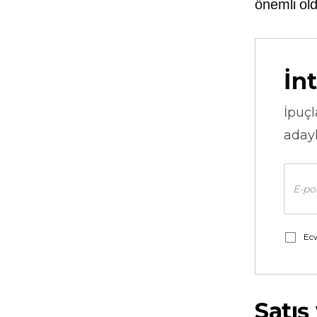
önemli ol
İnt
İpuçl
adayl
Ecw
Satış