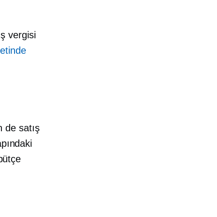
ış vergisi
etinde
n de satış
apındaki
 bütçe