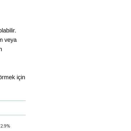
labilir.
im veya
n
görmek için
2.9%