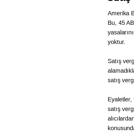
Amerika Bi
Bu, 45 ABD
yasalarını
yoktur.
Satış verg
alamadıkl
satış verg
Eyaletler,
satış verg
alıcılarda
konusunda