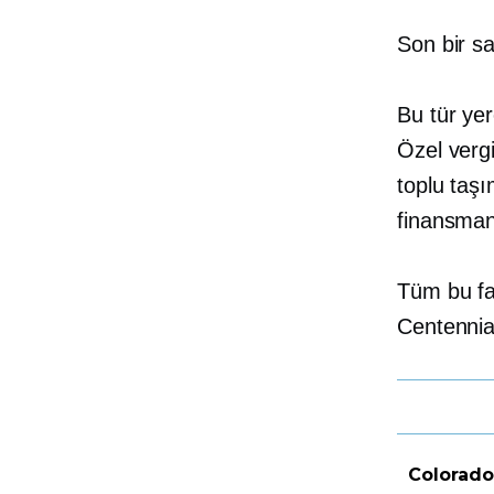
Son bir sa
Bu tür yere
Özel vergi
toplu taşı
finansman
Tüm bu far
Centennial
Colorado