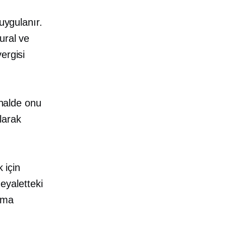
uygulanır.
ural ve
ergisi
 halde onu
larak
 için
 eyaletteki
olma