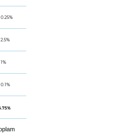
0.25%
2.5%
1%
0.1%
6.75%
 toplam