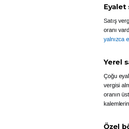
Eyalet 
Satış verg
oranı vard
yalnızca e
Yerel s
Çoğu eyale
vergisi al
oranın üst
kalemlerin
Özel bö