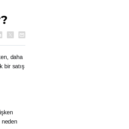
r?
ken, daha
 bir satış
işken
n neden