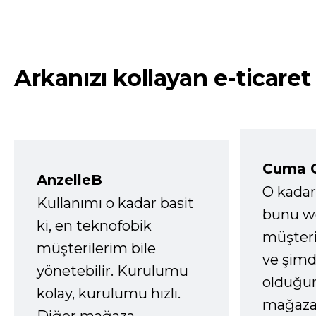
Arkanızı kollayan e-ticaret
Cuma 
AnzelleB
O kadar
Kullanımı o kadar basit
bunu we
ki, en teknofobik
müşter
müşterilerim bile
ve şimd
yönetebilir. Kurulumu
olduğum
kolay, kurulumu hızlı.
mağazay
Diğer mağaza