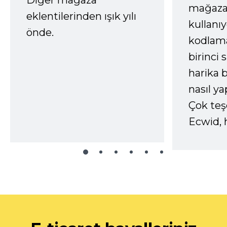
mağaza
eklentilerinden ışık yılı
kullanı
önde.
kodlam
birinci 
harika b
nasıl yap
Çok te
Ecwid, 