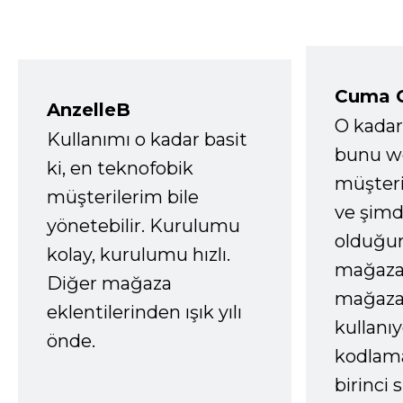
Cuma 
AnzelleB
O kadar
Kullanımı o kadar basit
bunu we
ki, en teknofobik
müşter
müşterilerim bile
ve şimd
yönetebilir. Kurulumu
olduğum
kolay, kurulumu hızlı.
mağazay
Diğer mağaza
mağaza
eklentilerinden ışık yılı
kullanı
önde.
kodlam
birinci 