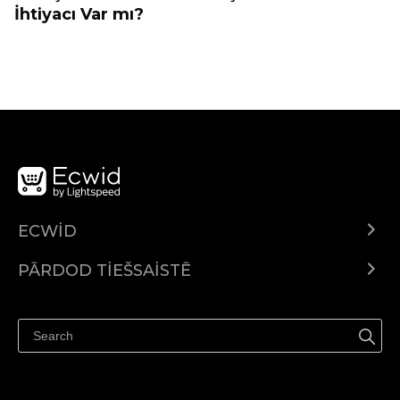
İhtiyacı Var mı?
ECWID
Ecwid.com
PĀRDOD TIEŠSAISTĒ
Izcenojumi
Pārdod visur
Palīdzības centrs
Pārdod Facebook
Pārdod Instagram