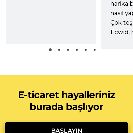
harika b
nasıl yap
Çok te
Ecwid, 
E-ticaret hayalleriniz
burada başlıyor
BAŞLAYIN