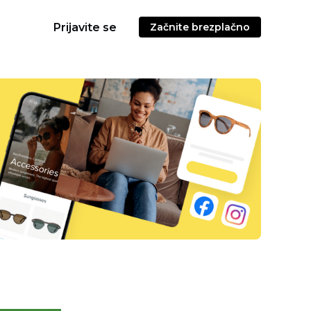
Prijavite se
Začnite brezplačno