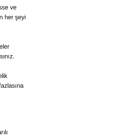
sse ve
n her şeyi
eler
sınız.
lik
 fazlasına
rılı