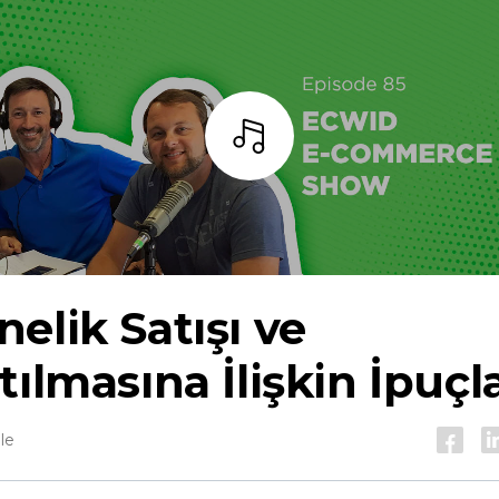
dinlemek
elik Satışı ve
tılmasına İlişkin İpuçla
le