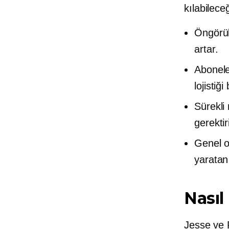
kılabilece
Öngörüle
artar.
Abonele
lojistiği 
Sürekli
gerektir
Genel ol
yaratan 
Nasıl
Jesse ve R