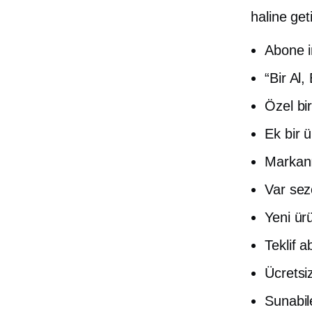
haline get
Abone in
“Bir Al, 
Özel bi
Ek bir 
Markanı
Var
sez
Yeni ürü
Teklif
a
Ücretsi
Sunabil