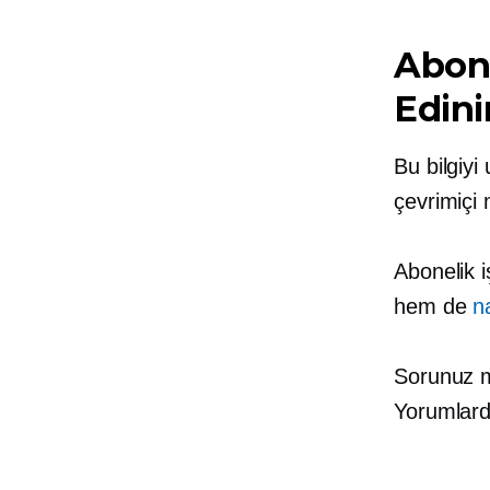
Abone
Edini
Bu bilgiy
çevrimiçi
Abonelik i
hem de
na
Sorunuz mu
Yorumlard