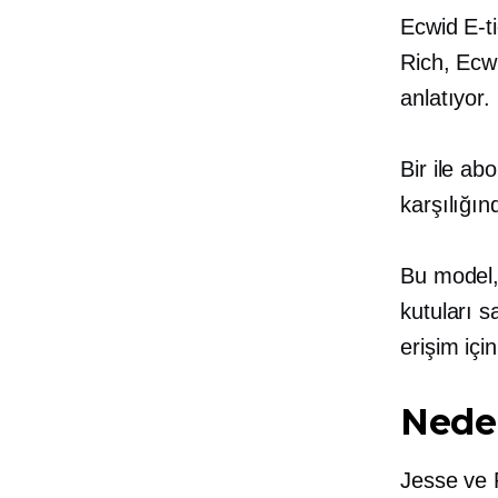
Ecwid E-t
Rich, Ecw
anlatıyor.
Bir ile
abo
karşılığın
Bu model, 
kutuları s
erişim iç
Neden
Jesse ve R