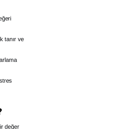
eğeri
k tanır ve
zarlama
stres
?
ir değer