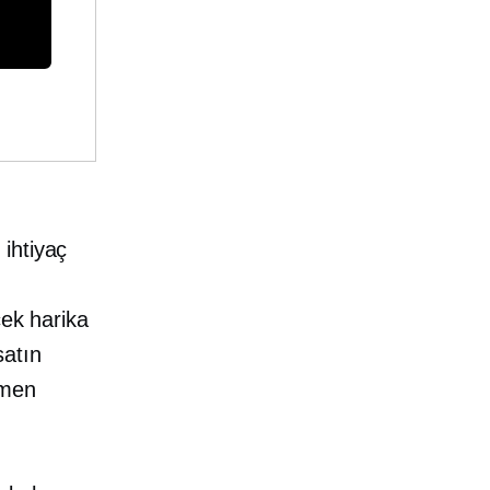
.
ihtiyaç
cek harika
satın
emen