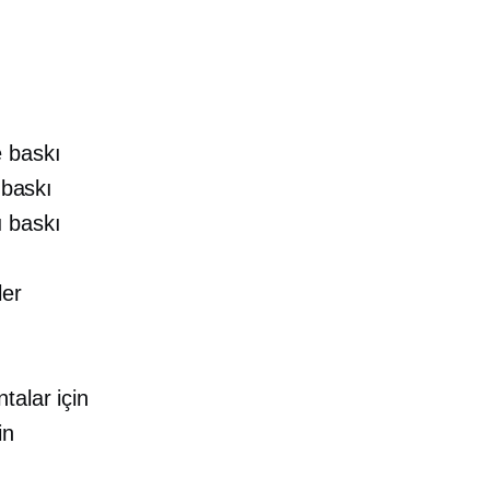
e baskı
 baskı
ı baskı
ler
talar için
in