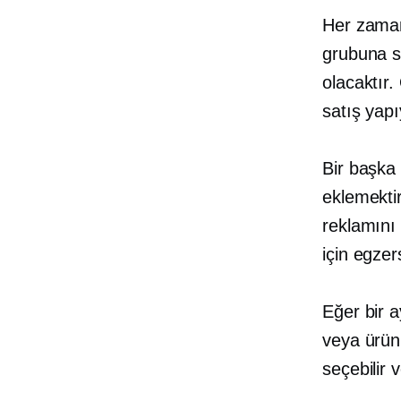
Her zaman
grubuna sa
olacaktır.
satış yap
Bir başka 
eklemektir
reklamını 
için egzer
Eğer bir 
veya ürün
seçebilir v