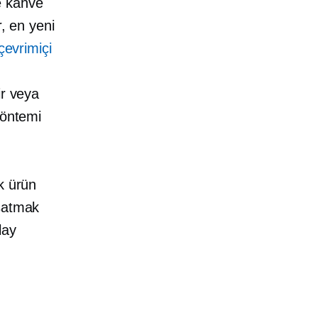
 kahve
, en yeni
çevrimiçi
ir veya
yöntemi
k ürün
 satmak
lay