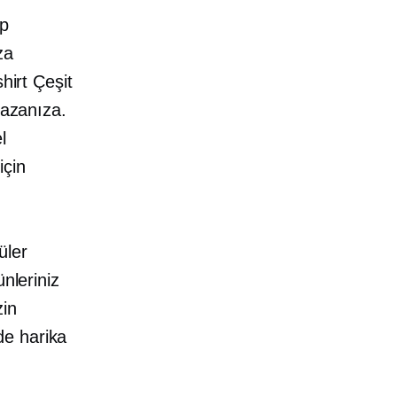
ip
za
hirt
Çeşit
ğazanıza.
l
için
üler
ünleriniz
zin
de harika