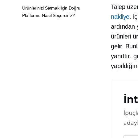
Talep üze
Ürünlerinizi Satmak İçin Doğru
Platformu Nasıl Seçersiniz?
nakliye
. i
ardından y
ürünleri 
gelir. Bun
yanıttır.
g
yapıldığın
İnt
İpuçl
adayl