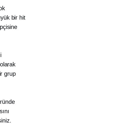
ok
ük bir hit
pçisine
i
 olarak
ir grup
üründe
sını
iniz.