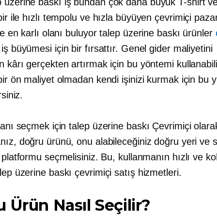
p üzerine baskı
iş bundan çok daha büyük
T-shirt
ve
ir ile
hızlı tempolu
ve hızla büyüyen çevrimiçi pazar
ve en karlı olanı buluyor
talep üzerine baskı
ürünler
ş büyümesi için bir fırsattır. Genel gider maliyetini
 kârı gerçekten artırmak için bu yöntemi kullanabil
ir ön maliyet olmadan kendi işinizi kurmak için bu 
rsiniz.
olanı seçmek için
talep üzerine baskı
Çevrimiçi olara
nız, doğru ürünü, onu alabileceğiniz doğru yeri ve
 platformu seçmelisiniz. Bu, kullanmanın hızlı ve ko
lep üzerine baskı
çevrimiçi satış hizmetleri.
 Ürün Nasıl Seçilir?