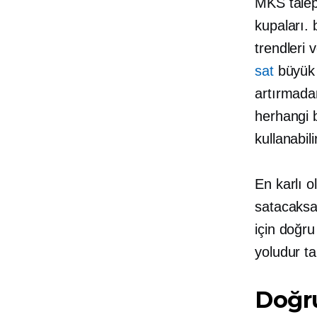
MKS
tale
kupaları. b
trendleri 
sat
büyük i
artırmadan
herhangi b
kullanabili
En karlı 
satacaksa
için doğru
yoludur
ta
Doğru