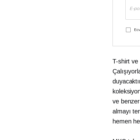
Ecw
T-shirt
ve 
Çalışıyor
duyacaktı
koleksiyon
ve benzer
almayı ter
hemen her