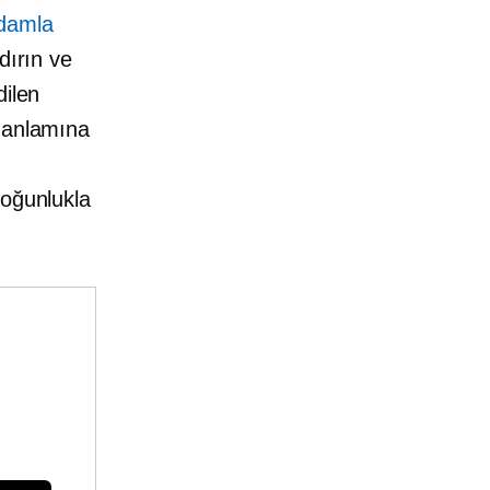
damla
ırın ve
dilen
z anlamına
çoğunlukla