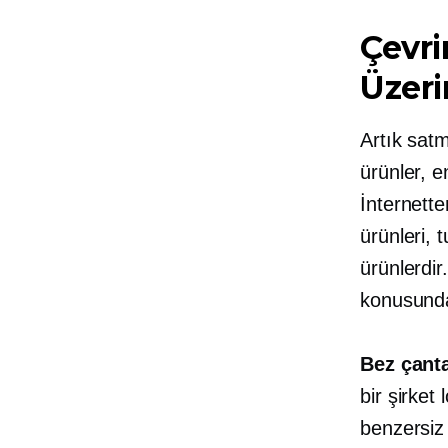
Çevri
Üzeri
Artık sat
ürünler, e
İnternette
ürünleri, 
ürünlerdir
konusunda
Bez çanta
bir şirket
benzersiz 