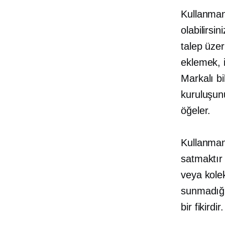
Kullanman
olabilirsin
talep üzer
eklemek, i
Markalı bi
kuruluşun
öğeler.
Kullanman
satmaktı
veya kolek
sunmadığı
bir fikirdir.