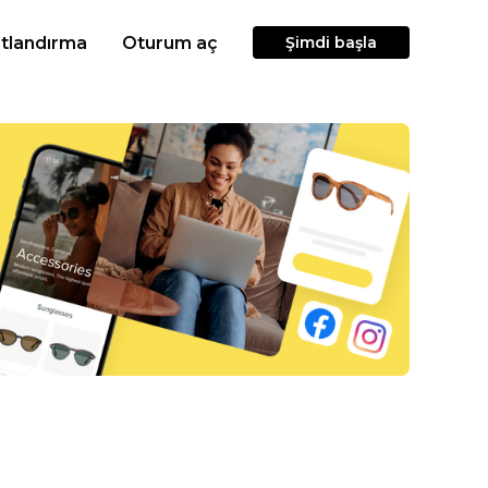
atlandırma
Oturum aç
Şimdi başla