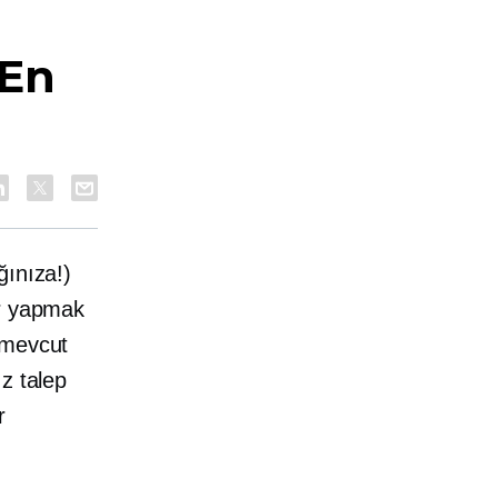
 En
ğınıza!)
er yapmak
 mevcut
z talep
r