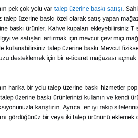
ın pek çok yolu var
talep üzerine baskı satışı
. Sah
iz
talep üzerine baskı
özel olarak satış yapan mağa
ine baskı
ürünler. Kahve kupaları ekleyebilirsiniz
T-s
lgiyi ve satışları artırmak için mevcut çevrimiçi ma
le kullanabilirsiniz
talep üzerine baskı
Mevcut fizikse
uzu desteklemek için bir e-ticaret mağazası açmak 
ın harika bir yolu
talep üzerine baskı
hizmetler pop
r
talep üzerine baskı
ürünlerinizi kullanın ve kendi ür
siyonunuzla karıştırın. Ayrıca, en iyi rakip sitelerini
nı gördüğünüz bir veya iki talep ürününü eklemek 