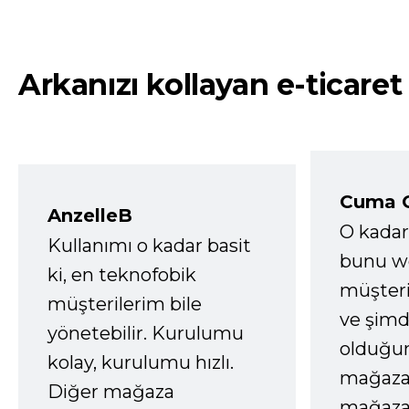
Arkanızı kollayan e-ticaret
Cuma 
AnzelleB
O kadar
Kullanımı o kadar basit
bunu we
ki, en teknofobik
müşter
müşterilerim bile
ve şimd
yönetebilir. Kurulumu
olduğum
kolay, kurulumu hızlı.
mağazay
Diğer mağaza
mağaza