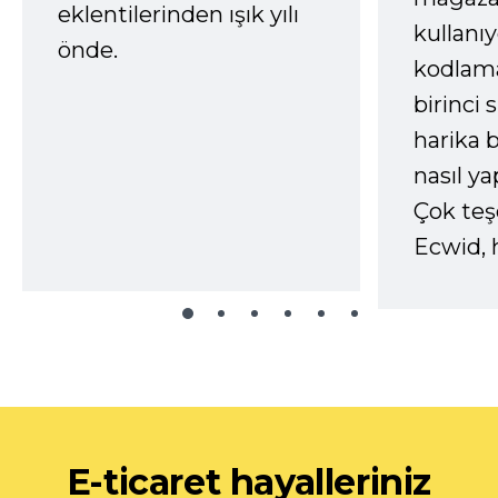
eklentilerinden ışık yılı
kullanı
önde.
kodlam
birinci 
harika b
nasıl yap
Çok te
Ecwid, 
E-ticaret hayalleriniz