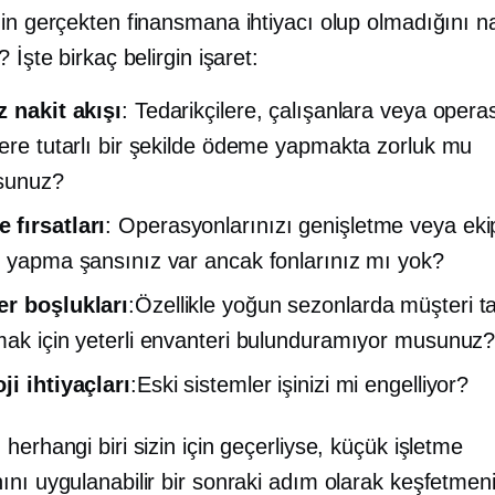
in gerçekten finansmana ihtiyacı olup olmadığını na
? İşte birkaç belirgin işaret:
z nakit akışı
: Tedarikçilere, çalışanlara veya opera
lere tutarlı bir şekilde ödeme yapmakta zorluk mu
sunuz?
fırsatları
: Operasyonlarınızı genişletme veya ek
ı yapma şansınız var ancak fonlarınız mı yok?
r boşlukları
:Özellikle yoğun sezonlarda müşteri ta
mak için yeterli envanteri bulunduramıyor musunuz
ji ihtiyaçları
:Eski sistemler işinizi mi engelliyor?
herhangi biri sizin için geçerliyse, küçük işletme
ını uygulanabilir bir sonraki adım olarak keşfetme