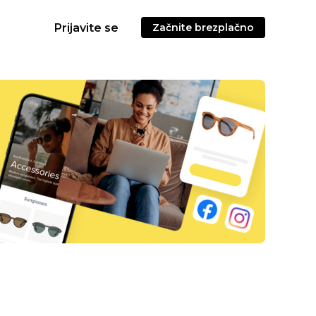
Prijavite se
Začnite brezplačno