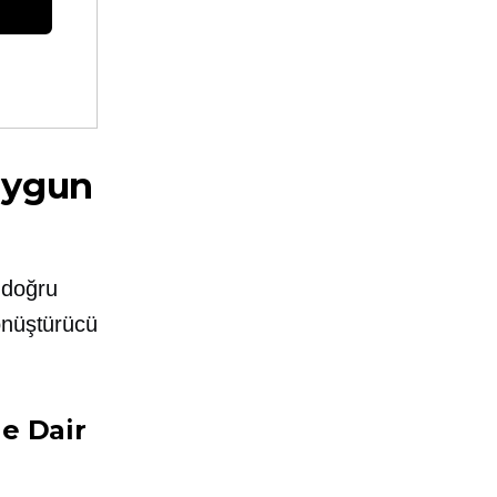
 Uygun
 doğru
önüştürücü
e Dair