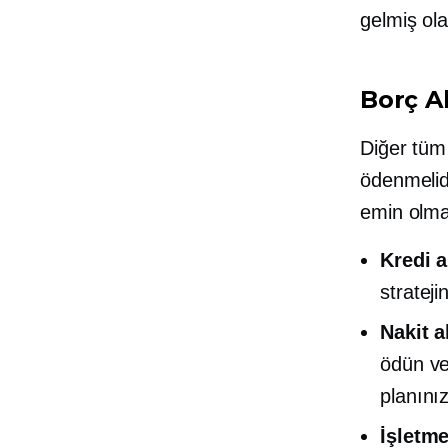
gelmiş olab
Borç A
Diğer tüm 
ödenmelid
emin olma
Kredi 
stratej
Nakit a
ödün ve
planını
İşletme