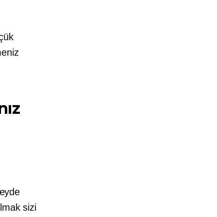
üçük
meniz
nız
zeyde
lmak sizi