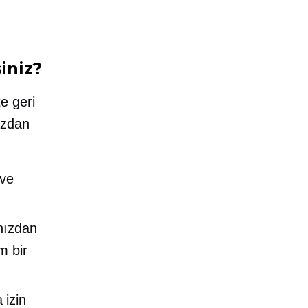
iniz?
te geri
ızdan
 ve
ınızdan
m bir
​izin