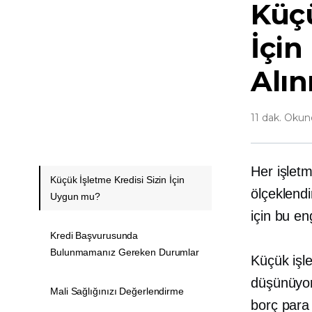
Küçü
İçi
Alı
11 dak. Oku
Her işletm
Küçük İşletme Kredisi Sizin İçin
ölçeklendi
Uygun mu?
için bu en
Kredi Başvurusunda
Bulunmamanız Gereken Durumlar
Küçük işle
düşünüyors
Mali Sağlığınızı Değerlendirme
borç para