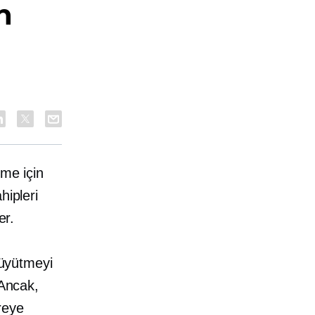
n
üme için
hipleri
er.
büyütmeyi
 Ancak,
reye