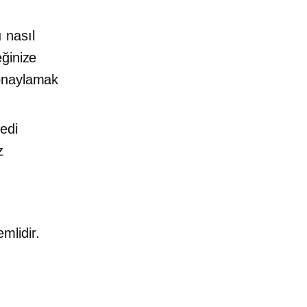
ı nasıl
eğinize
 onaylamak
redi
z
mlidir.