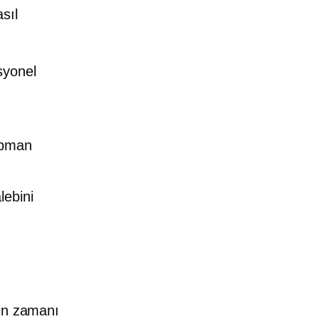
sıl
syonel
ipman
lebini
?
nin zamanı