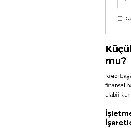
Ecw
Küçük
mu?
Kredi baş
finansal 
olabilirken
İşletm
İşaretl