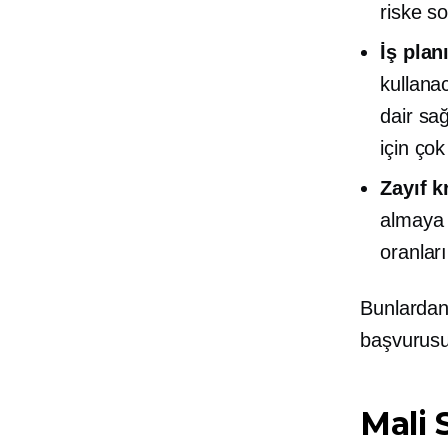
riske so
İş plan
kullana
dair sa
için çok 
Zayıf k
almaya 
oranları
Bunlardan
başvurusu
Mali 