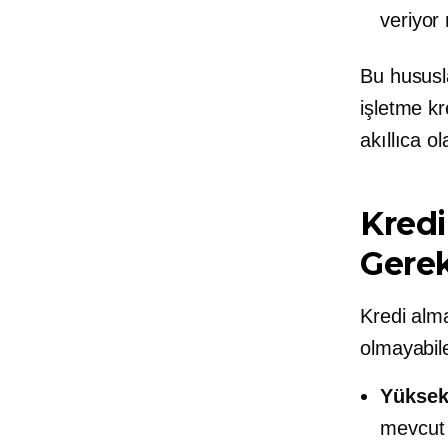
veriyor 
Bu hususl
işletme k
akıllıca ola
Kred
Gere
Kredi alma
olmayabil
Yükse
mevcut 