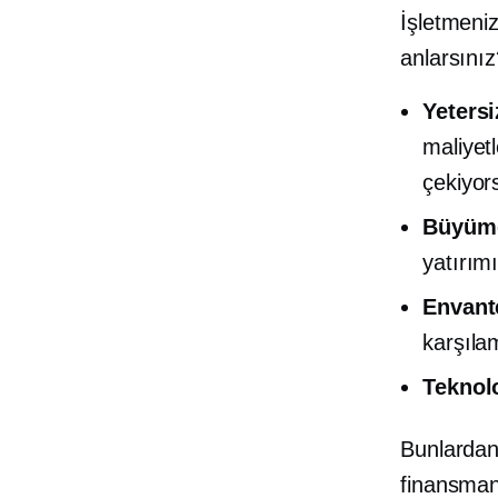
İşletmeniz
anlarsınız
Yetersi
maliyet
çekiyor
Büyüme 
yatırım
Envante
karşıla
Teknolo
Bunlardan 
finansman