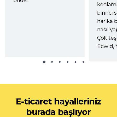
önde.
kodlam
birinci 
harika b
nasıl yap
Çok te
Ecwid, 
E-ticaret hayalleriniz
burada başlıyor