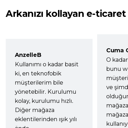
Arkanızı kollayan e-ticaret
Cuma 
AnzelleB
O kadar
Kullanımı o kadar basit
bunu we
ki, en teknofobik
müşter
müşterilerim bile
ve şimd
yönetebilir. Kurulumu
olduğum
kolay, kurulumu hızlı.
mağazay
Diğer mağaza
mağaza
eklentilerinden ışık yılı
kullanı