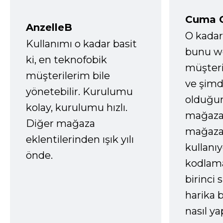
Cuma 
AnzelleB
O kadar
Kullanımı o kadar basit
bunu we
ki, en teknofobik
müşter
müşterilerim bile
ve şimd
yönetebilir. Kurulumu
olduğum
kolay, kurulumu hızlı.
mağazay
Diğer mağaza
mağaza
eklentilerinden ışık yılı
kullanı
önde.
kodlam
birinci 
harika b
nasıl yap