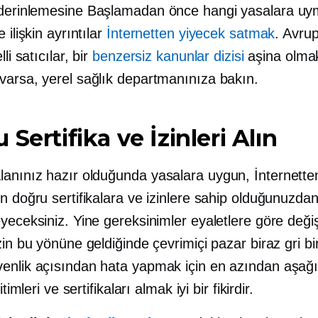
derinlemesine
Başlamadan önce hangi yasalara uy
 ilişkin ayrıntılar
İnternetten yiyecek satmak
. Avrup
lli
satıcılar, bir
benzersiz kanunlar dizisi
aşina olma
varsa, yerel sağlık departmanınıza bakın.
 Sertifika ve İzinleri Alın
lanınız hazır olduğunda
yasalara uygun,
İnternette
n doğru sertifikalara ve izinlere sahip olduğunuzda
yeceksiniz. Yine gereksinimler eyaletlere göre değiş
zin bu yönüne geldiğinde çevrimiçi pazar biraz gri bir
enlik açısından hata yapmak için en azından aşağı
itimleri ve sertifikaları almak iyi bir fikirdir.