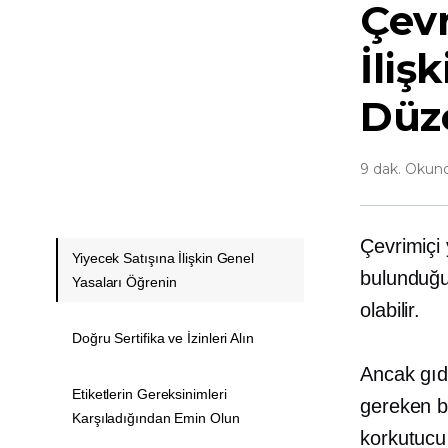
Çevr
İliş
Düz
9 dak. Okun
Çevrimiçi 
Yiyecek Satışına İlişkin Genel
bulunduğu 
Yasaları Öğrenin
olabilir.
Doğru Sertifika ve İzinleri Alın
Ancak gıd
Etiketlerin Gereksinimleri
gereken ba
Karşıladığından Emin Olun
korkutucu