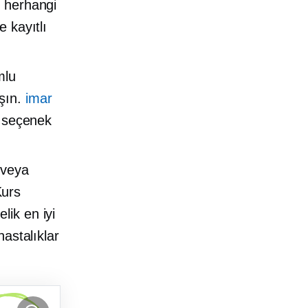
, herhangi
 kayıtlı
mlu
ışın.
imar
r seçenek
veya
Kurs
lik en iyi
hastalıklar