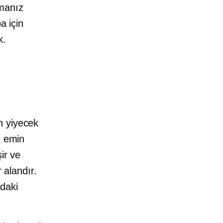
manız
a için
k.
n yiyecek
n emin
ir ve
 alandır.
daki