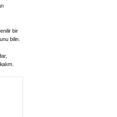
rı
ilir bir
nu bilin.
dar,
akalım.