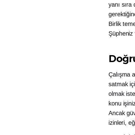
yanı sıra
gerektiğine
Birlik teme
Şüpheniz 
Doğru
Çalışma a
satmak içi
olmak iste
konu işini
Ancak güv
izinleri, eğ