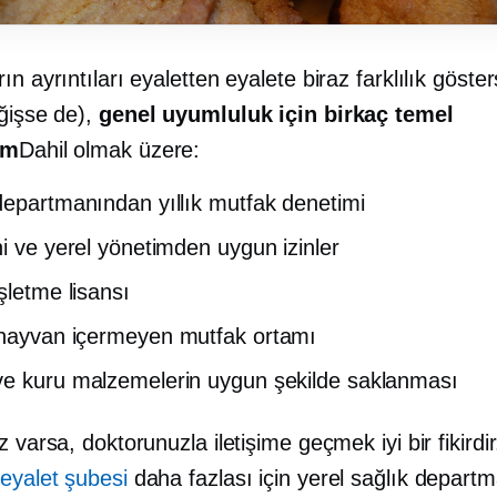
ın ayrıntıları eyaletten eyalete biraz farklılık göste
eğişse de),
genel uyumluluk için birkaç temel
im
Dahil olmak üzere:
departmanından yıllık mutfak denetimi
ni ve yerel yönetimden uygun izinler
şletme lisansı
 hayvan içermeyen
mutfak ortamı
e kuru malzemelerin uygun şekilde saklanması
z varsa, doktorunuzla iletişime geçmek iyi bir fikirdi
 eyalet şubesi
daha fazlası için yerel sağlık departm