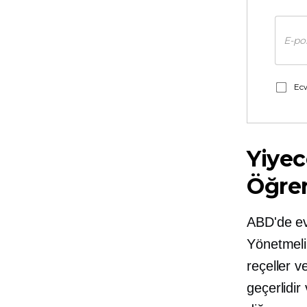
Ecw
Yiyec
Öğre
ABD'de ev
Yönetmeli
reçeller v
geçerlidir