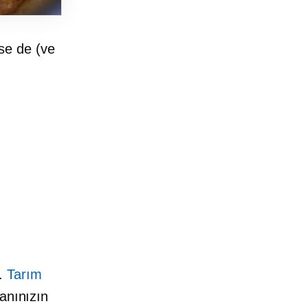
rse de (ve
r.
Tarım
anınızın