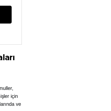
ları
uller,
şler için
larında ve