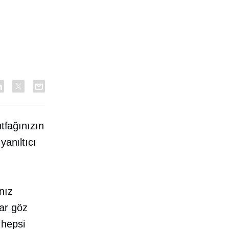
utfağınızın
yanıltıcı
nız
lar göz
 hepsi