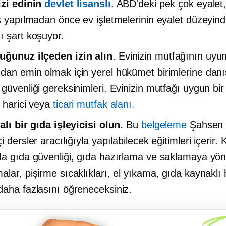
izi edinin
devlet lisanslı
. ABD'deki pek çok eyalet
ış yapılmadan önce ev işletmelerinin eyalet düzeyinde
ı şart koşuyor.
ğunuz ilçeden izin alın
. Evinizin mutfağının uyu
dan emin olmak için yerel hükümet birimlerine dan
 güvenliği gereksinimleri. Evinizin mutfağı uygun bi
, harici veya
ticari mutfak alanı.
alı bir gıda işleyicisi olun.
Bu
belgeleme
Şahsen 
i dersler aracılığıyla yapılabilecek eğitimleri içerir. 
da gıda güvenliği, gıda hazırlama ve saklamaya yöne
lar, pişirme sıcaklıkları, el yıkama, gıda kaynaklı 
daha fazlasını öğreneceksiniz.