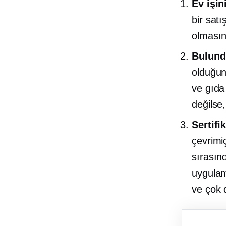
Ev işin
bir sat
olmasın
Bulundu
olduğun
ve gıda
değilse
Sertifik
çevrimiç
sırasın
uygulama
ve çok 