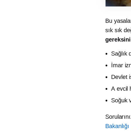
Bu yasalar
sık sık d
gereksin
Sağlık 
İmar iz
Devlet i
A
evcil
Soğuk v
Sorularını
Bakanlığı