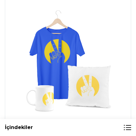
Özel satış
Tişörtler,
çıkartmalar,
İçindekiler
mücevherler ve diğer harika şeyleri