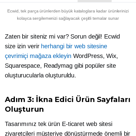
Ecwid, tek parça ürünlerden büyük kataloglara kadar ürünlerinizi
kolayca sergilemenizi sağlayacak çeşitli temalar sunar
Zaten bir siteniz mi var? Sorun değil! Ecwid
size izin verir
herhangi bir web sitesine
çevrimiçi mağaza ekleyin
WordPress, Wix,
Squarespace, Readymag gibi popüler site
oluşturucularla oluşturuldu.
Adım 3: İkna Edici Ürün Sayfaları
Oluşturun
Tasarımınız
tek ürün
E-ticaret web sitesi
ziyaretçileri müşteriye dönüştürmede önemli bir