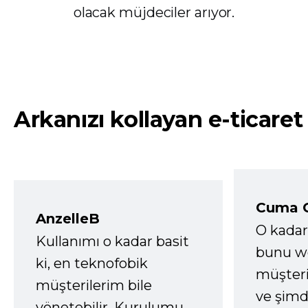
olacak müjdeciler arıyor.
Arkanızı kollayan e-ticaret
Cuma 
AnzelleB
O kadar
Kullanımı o kadar basit
bunu we
ki, en teknofobik
müşter
müşterilerim bile
ve şimd
yönetebilir. Kurulumu