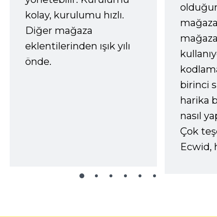
olduğum
kolay, kurulumu hızlı.
mağazay
Diğer mağaza
mağaza
eklentilerinden ışık yılı
kullanı
önde.
kodlam
birinci 
harika b
nasıl yap
Çok te
Ecwid, 