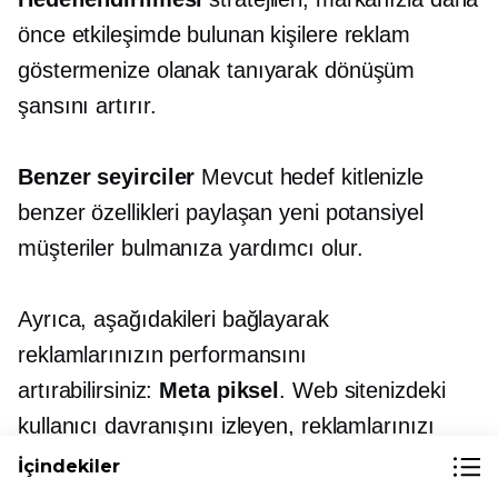
önce etkileşimde bulunan kişilere reklam
göstermenize olanak tanıyarak dönüşüm
şansını artırır.
Benzer seyirciler
Mevcut hedef kitlenizle
benzer özellikleri paylaşan yeni potansiyel
müşteriler bulmanıza yardımcı olur.
Ayrıca, aşağıdakileri bağlayarak
reklamlarınızın performansını
artırabilirsiniz:
Meta piksel
. Web sitenizdeki
kullanıcı davranışını izleyen, reklamlarınızı
optimize etmeniz ve onları daha iyi
İçindekiler
hedeflemeniz için size değerli veriler sağlayan