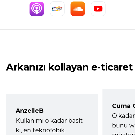
Arkanızı kollayan e-ticaret
Cuma 
AnzelleB
O kadar
Kullanımı o kadar basit
bunu we
ki, en teknofobik