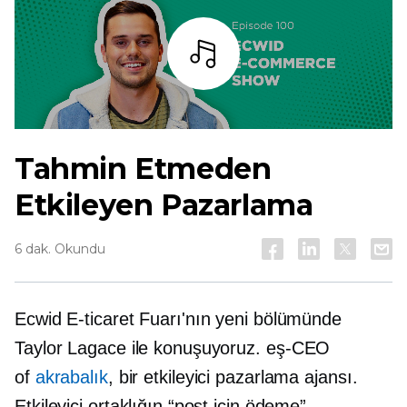
dinlemek
Tahmin Etmeden
Etkileyen Pazarlama
6 dak. Okundu
Ecwid E-ticaret Fuarı'nın yeni bölümünde
Taylor Lagace ile konuşuyoruz.
eş-CEO
of
akrabalık
, bir etkileyici pazarlama ajansı.
Etkileyici ortaklığın “post için ödeme”