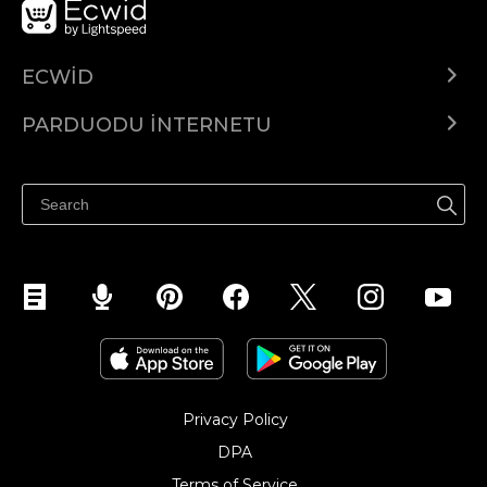
ECWID
Ecwid.com
PARDUODU INTERNETU
Kainodara
Parduodu visur
Pagalbos centras
Parduodu Facebook
Parduodu Instagram
Privacy Policy
DPA
Terms of Service