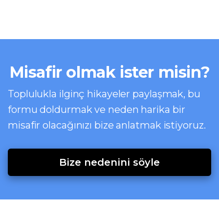
Misafir olmak ister misin?
Toplulukla ilginç hikayeler paylaşmak, bu
formu doldurmak ve neden harika bir
misafir olacağınızı bize anlatmak istiyoruz.
Bize nedenini söyle