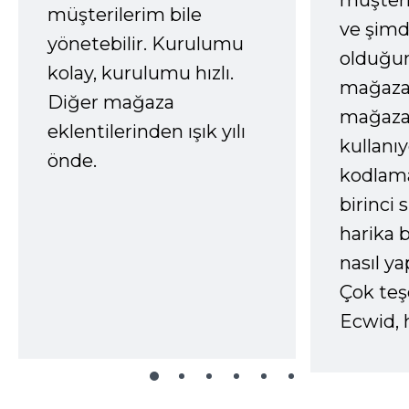
müşter
müşterilerim bile
ve şimd
yönetebilir. Kurulumu
olduğum
kolay, kurulumu hızlı.
mağazay
Diğer mağaza
mağaza
eklentilerinden ışık yılı
kullanı
önde.
kodlam
birinci 
harika b
nasıl yap
Çok te
Ecwid, 