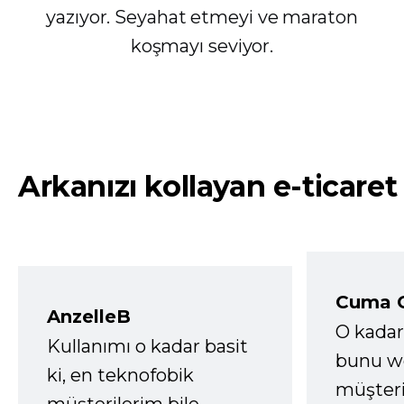
yazıyor. Seyahat etmeyi ve maraton
koşmayı seviyor.
Arkanızı kollayan e-ticaret
Cuma 
AnzelleB
O kadar
Kullanımı o kadar basit
bunu we
ki, en teknofobik
müşter
müşterilerim bile