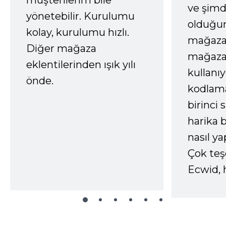
ve şimd
yönetebilir. Kurulumu
olduğum
kolay, kurulumu hızlı.
mağazay
Diğer mağaza
mağaza
eklentilerinden ışık yılı
kullanı
önde.
kodlam
birinci 
harika b
nasıl yap
Çok te
Ecwid, 