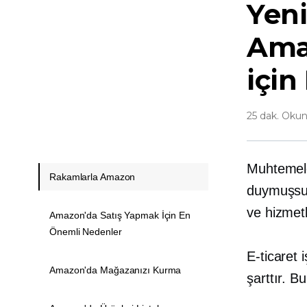
Yeni
Ama
için
25 dak. Oku
Muhtemele
Rakamlarla Amazon
duymuşsunu
ve hizmet
Amazon'da Satış Yapmak İçin En
Önemli Nedenler
E-ticaret 
Amazon'da Mağazanızı Kurma
şarttır. B