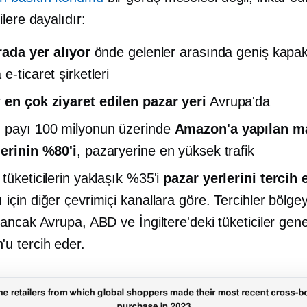
lere dayalıdır:
ırada yer alıyor
önde gelenler arasında
geniş kapa
e-ticaret şirketleri
r
en çok ziyaret edilen pazar yeri
Avrupa'da
 payı 100 milyonun üzerinde
Amazon'a yapılan m
lerinin %80'i
, pazaryerine en yüksek trafik
 tüketicilerin yaklaşık %35'i
pazar yerlerini tercih 
 için diğer çevrimiçi kanallara göre. Tercihler bölge
 ancak Avrupa, ABD ve İngiltere'deki tüketiciler genel
u tercih eder.