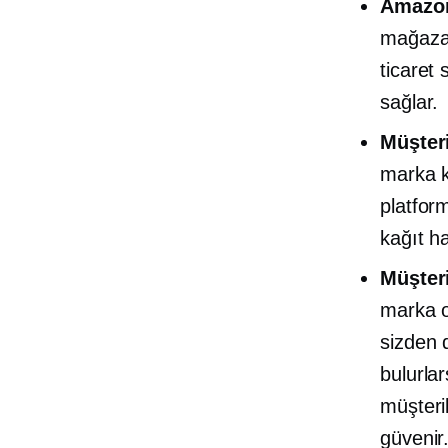
Amazon
mağazan
ticaret
sağlar.
Müşteri
marka k
platform
kağıt h
Müşter
marka o
sizden 
bulurla
müşteri
güvenir