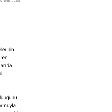
evrimiçi pazar
lerinin
eren
şarıda
i
olduğunu
ormuyla