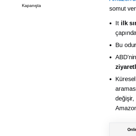
Kapanışta
somut veri
It
ilk s
çapında 
Bu odu
ABD'nin
ziyaret
Küresel
araması
değişir,
Amazon'