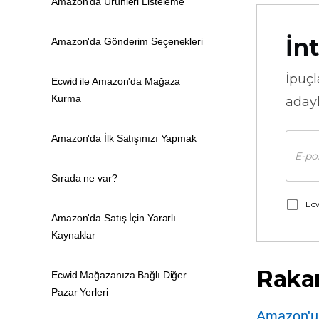
Amazon'da Ürünleri Listeleme
İnt
Amazon'da Gönderim Seçenekleri
İpuçl
Ecwid ile Amazon'da Mağaza
Kurma
adayl
Amazon'da İlk Satışınızı Yapmak
Sırada ne var?
Ecw
Amazon'da Satış İçin Yararlı
Kaynaklar
Raka
Ecwid Mağazanıza Bağlı Diğer
Pazar Yerleri
Amazon'u