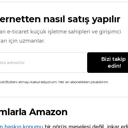
ernetten nasıl satış yapılır
arı
e-ticaret
küçük işletme sahipleri ve girişimci
arı için uzmanlar.
Bizi takip 
edin!
id Bülteni almayı kabul ediyorum. Her an abonelikten çıkabilirim.
mlarla Amazon
n baskın konumu
bir görüş meselesi değil, inkar ed