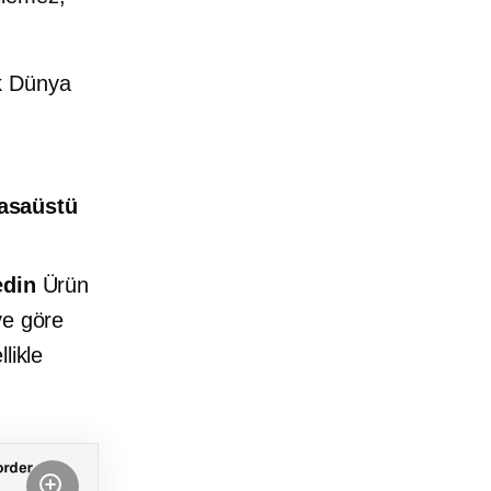
k
Dünya
asaüstü
edin
Ürün
ye göre
likle