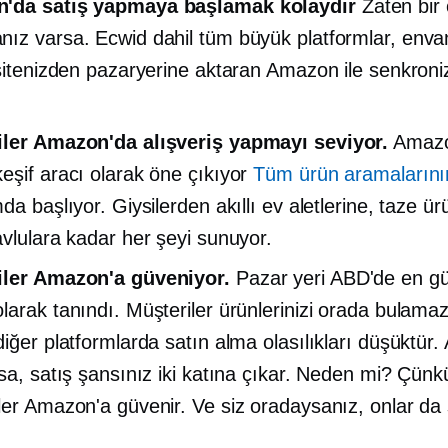
'da satış yapmaya başlamak kolaydır
Zaten bir 
ız varsa. Ecwid dahil tüm büyük platformlar, envant
 sitenizden pazaryerine aktaran Amazon ile senkron
ler Amazon'da alışveriş yapmayı seviyor.
Amazo
eşif aracı olarak öne çıkıyor
Tüm ürün aramalarını
da başlıyor. Giysilerden akıllı ev aletlerine, taze ü
avlulara kadar her şeyi sunuyor.
iler Amazon'a güveniyor.
Pazar yeri ABD'de en güv
larak tanındı. Müşteriler ürünlerinizi orada bulamaz
diğer platformlarda satın alma olasılıkları düşüktür.
rsa, satış şansınız iki katına çıkar. Neden mi? Çünk
ler Amazon'a güvenir. Ve siz oradaysanız, onlar da 
.