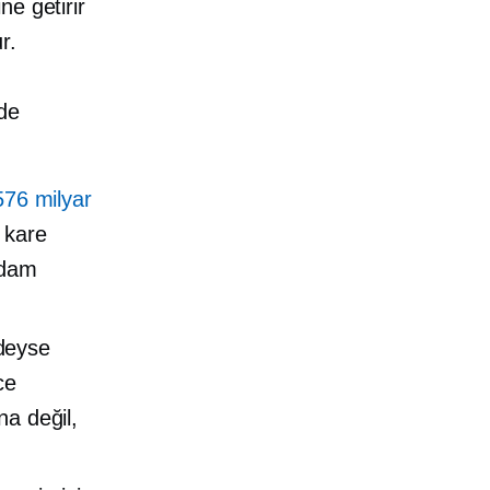
e getirir
r.
de
.
576 milyar
 kare
rdam
deyse
ce
na değil,