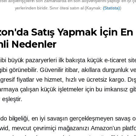
el alışverişçilerin son zamanlarda en son alışverişlerini yaptığı en iyi ç
yerlerinden biridir.
Sınır ötesi
satın al (Kaynak:
(Statista)
)
n'da Satış Yapmak İçin En
li Nedenler
i büyük pazaryerleri ilk bakışta küçük e-ticaret site
bi görünebilir. Güvenilir itibar,
akıllara durgunluk v
 agresif fiyatlar ve hizmet, hızlı ve ücretsiz kargo. Dı
rmaya çalışan küçük işletmeler için bu imkansız gib
r
eşleştir.
ido bilgeliği, en iyi savaşın gerçekleşmeyen savaş 
cwid, mevcut çevrimiçi mağazanızı Amazon'un platf