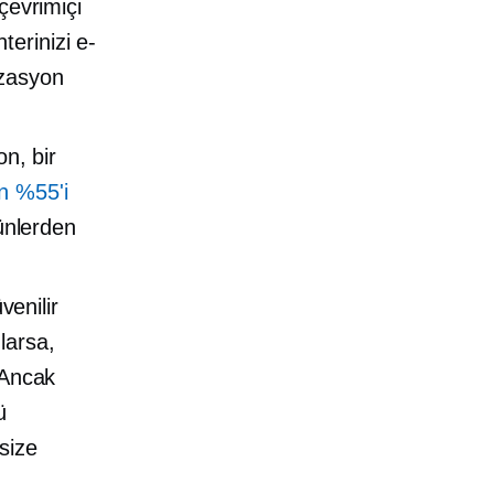
çevrimiçi
erinizi e-
izasyon
n, bir
n %55'i
rünlerden
enilir
larsa,
 Ancak
ü
size