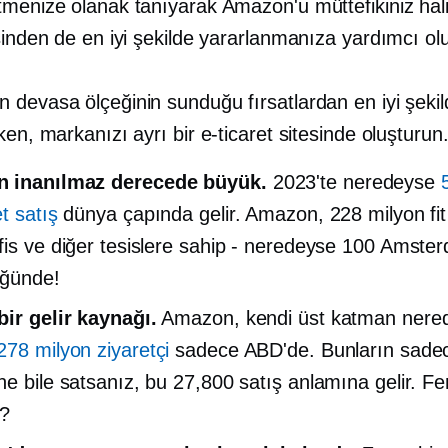
menize olanak tanıyarak Amazon'u müttefikiniz halin
sinden de en iyi şekilde yararlanmanıza yardımcı olu
 devasa ölçeğinin sunduğu fırsatlardan en iyi şekil
ken, markanızı ayrı bir e-ticaret sitesinde oluşturun
 inanılmaz derecede büyük.
2023'te neredeyse
t satış
dünya çapında gelir. Amazon, 228 milyon fit
fis ve diğer tesislere sahip - neredeyse 100 Amste
üğünde!
bir gelir kaynağı.
Amazon, kendi
üst katman
nere
278 milyon ziyaretçi
sadece ABD'de. Bunların sade
ne bile satsanız, bu 27,800 satış anlamına gelir. Fe
i?