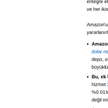
entegre et
ve her iki
Amazon'un
yararlanır
Amazon
dolar ne
depo, o
büyükl
Bu, ek 
hizmet
%0.01'i
değil m