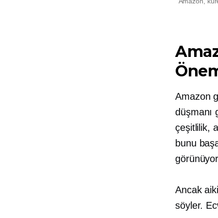
Amazon, küres
Amazo
Önem
Amazon gib
düşmanı gi
çeşitlilik,
bunu başa
görünüyo
Ancak aik
söyler. E