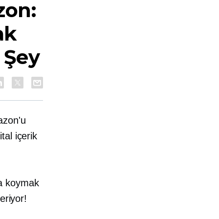
zon:
ak
 Şey
azon'u
al içerik
n'a koymak
eriyor!