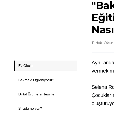
"Bak
Eğit
Nası
11 dak. Oku
Aynı anda
Ev Okulu
vermek 
Bakmak! Öğreniyoruz!
Selena Ro
Dijital Ürünlerin Teşviki
Çocukların
oluşturuyo
Sırada ne var?