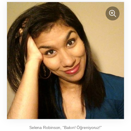
Selena Robinson, “Bakın! Öğreniyoruz!”