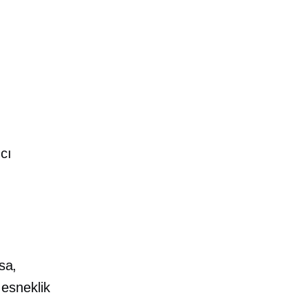
,
m
cı
sa,
esneklik