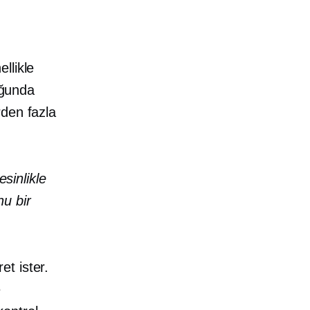
llikle
uğunda
rden fazla
sinlikle
u bir
t ister.
e