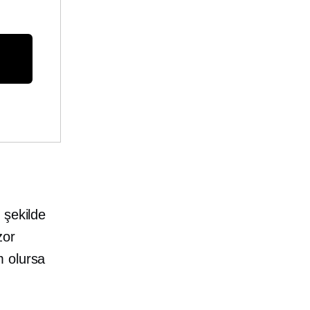
 şekilde
zor
m olursa