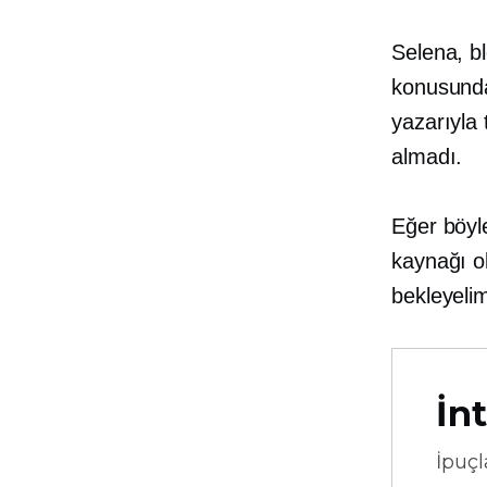
Selena, b
konusunda
yazarıyla
almadı.
Eğer böyl
kaynağı ol
bekleyeli
İnt
İpuçl