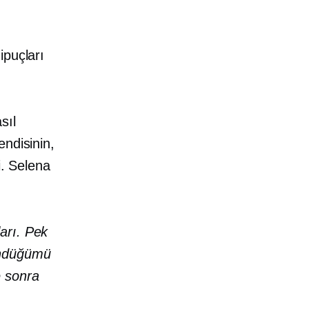
ipuçları
sıl
ndisinin,
i. Selena
ları. Pek
şündüğümü
e sonra