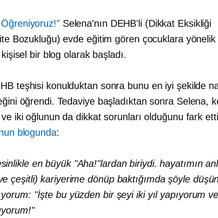
Öğreniyoruz!”
Selena'nın DEHB'li (Dikkat Eksikliği
ite Bozukluğu) evde eğitim gören çocuklara yönelik 
 kişisel bir blog olarak başladı.
HB teşhisi konulduktan sonra bunu en iyi şekilde na
ğini öğrendi. Tedaviye başladıktan sonra Selena, ke
ve iki oğlunun da dikkat sorunları olduğunu fark ett
nun blogunda
:
sinlikle en büyük "Aha!"lardan biriydi. hayatımın an
ve çeşitli) kariyerime dönüp baktığımda şöyle dü
lıyorum: "İşte bu yüzden bir şeyi iki yıl yapıyorum v
ıyorum!"