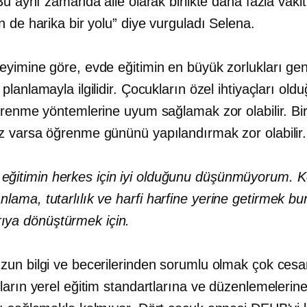
Bu aynı zamanda aile olarak birlikte daha fazla vakit
 de harika bir yolu” diye vurguladı Selena.
yimine göre, evde eğitimin en büyük zorlukları gene
lanlamayla ilgilidir. Çocukların özel ihtiyaçları old
ğrenme yöntemlerine uyum sağlamak zor olabilir. Bi
 varsa öğrenme gününü yapılandırmak zor olabilir.
eğitimin herkes için iyi olduğunu düşünmüyorum. Ke
lanlama, tutarlılık ve
harfi harfine yerine getirmek
bun
ıya dönüştürmek için.
un bilgi ve becerilerinden sorumlu olmak çok cesare
ların yerel eğitim standartlarına ve düzenlemelerin