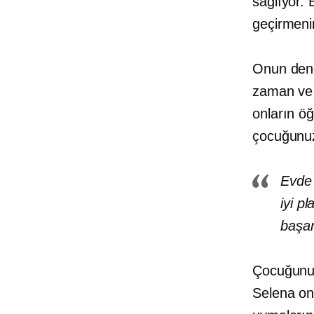
sağlıyor. 
geçirmenin
Onun dene
zaman ve p
onların ö
çocuğunuz
Evde 
iyi p
başar
Çocuğunuz
Selena on