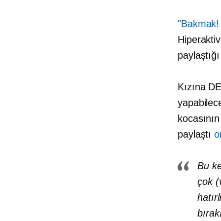
"Bakmak! 
Hiperaktiv
paylaştığı
Kızına DE
yapabilece
kocasının 
paylaştı
o
Bu ke
çok (
hatır
bırak