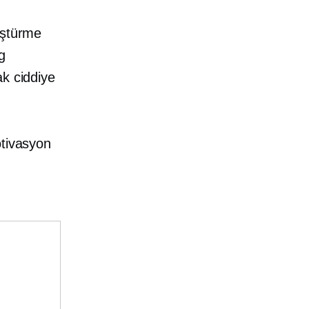
üştürme
g
ak ciddiye
otivasyon