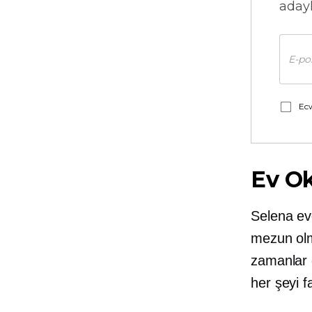
adayl
Ecw
Ev O
Selena ev
mezun ol
zamanlar 
her şeyi f