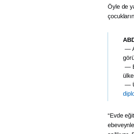
Öyle de ya
çocukları
ABD
— Ar
görü
— E
ülke
— Ü
dip
“Evde eğit
ebeveynle