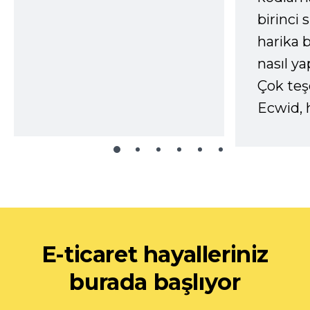
birinci 
harika b
nasıl yap
Çok te
Ecwid, 
E-ticaret hayalleriniz
burada başlıyor