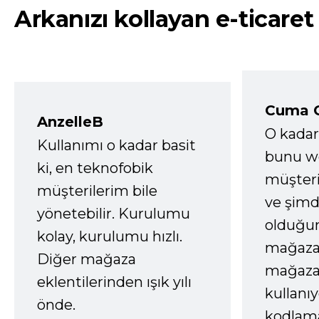
Arkanızı kollayan e-ticaret
Cuma 
AnzelleB
O kadar
Kullanımı o kadar basit
bunu we
ki, en teknofobik
müşter
müşterilerim bile
ve şimd
yönetebilir. Kurulumu
olduğum
kolay, kurulumu hızlı.
mağazay
Diğer mağaza
mağaza
eklentilerinden ışık yılı
kullanı
önde.
kodlam