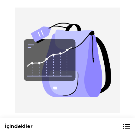
Talep Tahmini: Stok Tükenmesini ve Aşırı
İçindekiler
Stoklamayı Önleme Stratejileri