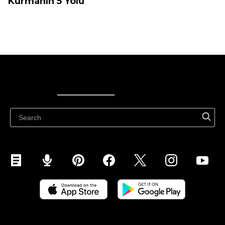
Kurmanın 5 Yolu
Ecwid
Ecwid
Ecwidi ajaveeb
Abikeskus