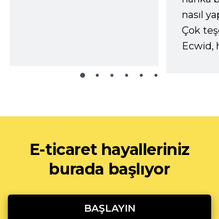
nasıl yap
Çok te
Ecwid, 
E-ticaret hayalleriniz
burada başlıyor
BAŞLAYIN