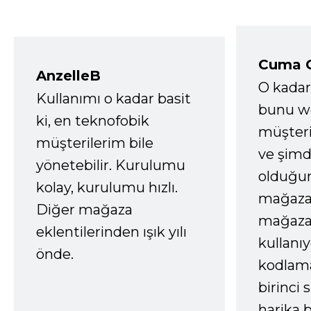
Cuma 
AnzelleB
O kadar
Kullanımı o kadar basit
bunu we
ki, en teknofobik
müşter
müşterilerim bile
ve şimd
yönetebilir. Kurulumu
olduğum
kolay, kurulumu hızlı.
mağazay
Diğer mağaza
mağaza
eklentilerinden ışık yılı
kullanı
önde.
kodlam
birinci 
harika b