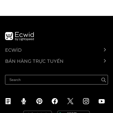
ECWID
Ecwid.com
BÁN HÀNG TRỰC TUYẾN
Trung tâm trợ giúp
Bán ở bất cứ đâu
Quảng bá ở bất cứ đâu
Kiểm soát mọi thứ