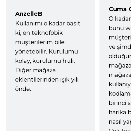
Cuma 
AnzelleB
O kadar
Kullanımı o kadar basit
bunu we
ki, en teknofobik
müşter
müşterilerim bile
ve şimd
yönetebilir. Kurulumu
olduğum
kolay, kurulumu hızlı.
mağazay
Diğer mağaza
mağaza
eklentilerinden ışık yılı
kullanı
önde.
kodlam
birinci 
harika b
nasıl yap