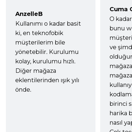
Cuma 
AnzelleB
O kadar
Kullanımı o kadar basit
bunu we
ki, en teknofobik
müşter
müşterilerim bile
ve şimd
yönetebilir. Kurulumu
olduğum
kolay, kurulumu hızlı.
mağazay
Diğer mağaza
mağaza
eklentilerinden ışık yılı
kullanı
önde.
kodlam
birinci 
harika b
nasıl yap