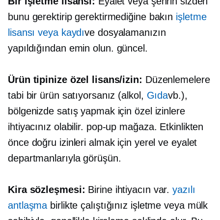
Bir işletme lisansı:
Eyalet veya şehrin sizden
bunu gerektirip gerektirmediğine bakın
işletme
lisansı veya kaydı
ve dosyalamanızın
yapıldığından emin olun.
güncel.
Ürün tipinize özel lisans/izin:
Düzenlemelere
tabi bir ürün satıyorsanız (alkol,
Gıda
vb.),
bölgenizde satış yapmak için özel izinlere
ihtiyacınız olabilir.
pop-up
mağaza. Etkinlikten
önce doğru izinleri almak için yerel ve eyalet
departmanlarıyla görüşün.
Kira sözleşmesi:
Birine ihtiyacın var.
yazılı
antlaşma
birlikte çalıştığınız işletme veya mülk