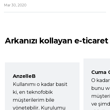
Mar 30, 2020
Arkanızı kollayan e-ticaret
Cuma 
AnzelleB
O kadar
Kullanımı o kadar basit
bunu we
ki, en teknofobik
müşter
müşterilerim bile
ve şimd
yönetebilir. Kurulumu