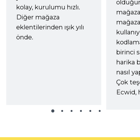
olduğum
kolay, kurulumu hızlı.
mağazay
Diğer mağaza
mağaza
eklentilerinden ışık yılı
kullanı
önde.
kodlam
birinci 
harika b
nasıl yap
Çok te
Ecwid, 