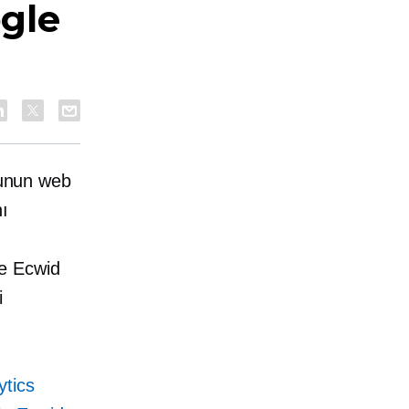
gle
 bunun web
nı
ve Ecwid
i
ytics