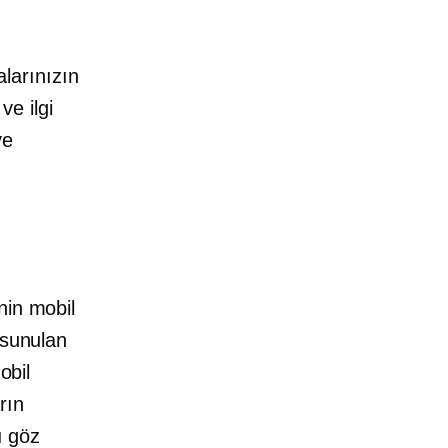
larınızın
ve ilgi
ve
nin mobil
 sunulan
obil
rın
ı göz