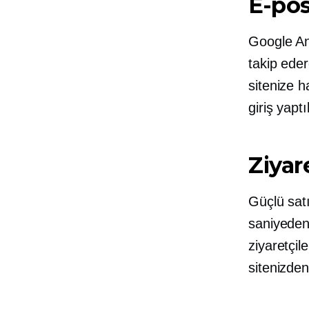
E-po
Google An
takip eder
sitenize h
giriş yapt
Ziyar
Güçlü sat
saniyeden 
ziyaretçil
sitenizden