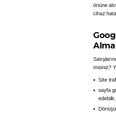
önüne alın
cihaz hata
Googl
Alma
Satışların
misiniz? Y
Site tra
sayfa g
edebilir,
Dönüşüm