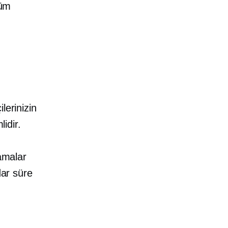
şüm
lerinizin
lidir.
lamalar
dar süre