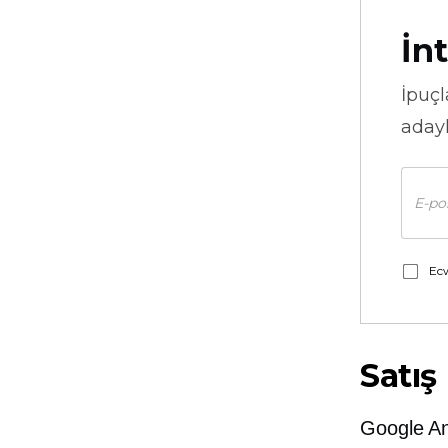
İnt
İpuçl
adayl
Ecw
Satış
Google An