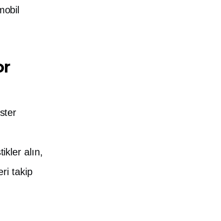
mobil
or
ster
ikler alın,
ri takip