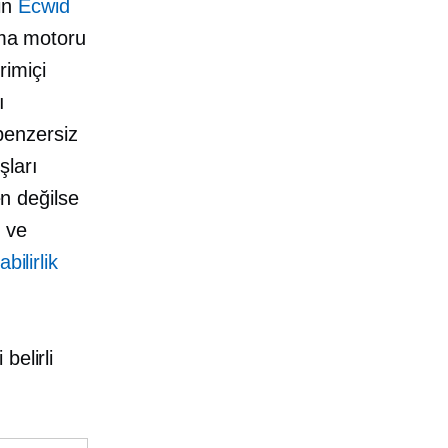
çin
Ecwid
ama motoru
rimiçi
ı
 benzersiz
şları
en değilse
 ve
bilirlik
belirli