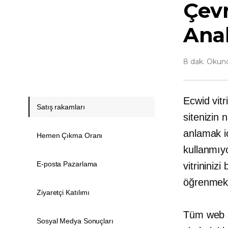
Çev
Anal
8 dak. Okun
Ecwid vitr
Satış rakamları
sitenizin 
anlamak iç
Hemen Çıkma Oranı
kullanmıy
E-posta Pazarlama
vitrininiz
öğrenmek
Ziyaretçi Katılımı
Tüm web si
Sosyal Medya Sonuçları