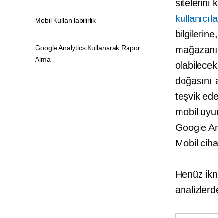
sitelerini
kullanıcıla
Mobil Kullanılabilirlik
bilgilerin
Google Analytics Kullanarak Rapor
mağazanız
Alma
olabilecek
doğasını 
teşvik ede
mobil uyu
Google Ana
Mobil ciha
Henüz ikna
analizler