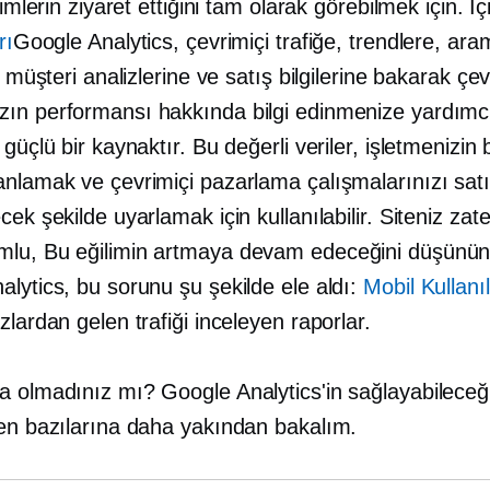
 kimlerin ziyaret ettiğini tam olarak görebilmek için. İ
rı
Google Analytics, çevrimiçi trafiğe, trendlere, ar
e, müşteri analizlerine ve satış bilgilerine bakarak çev
ın performansı hakkında bilgi edinmenize yardımc
 güçlü bir kaynaktır. Bu değerli veriler, işletmenizin
anlamak ve çevrimiçi pazarlama çalışmalarınızı satı
cek şekilde uyarlamak için kullanılabilir. Siteniz zat
mlu,
Bu eğilimin artmaya devam edeceğini düşünün
lytics, bu sorunu şu şekilde ele aldı:
Mobil Kullanıla
zlardan gelen trafiği inceleyen raporlar.
 olmadınız mı? Google Analytics'in sağlayabileceği 
den bazılarına daha yakından bakalım.