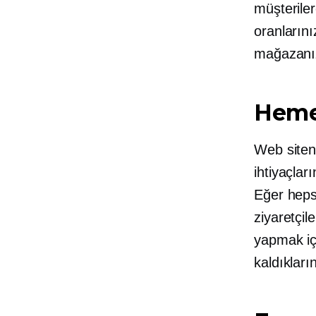
müşteriler
oranlarını
mağazanız
Heme
Web siteni
ihtiyaçlar
Eğer hepsi
ziyaretçil
yapmak içi
kaldıkların