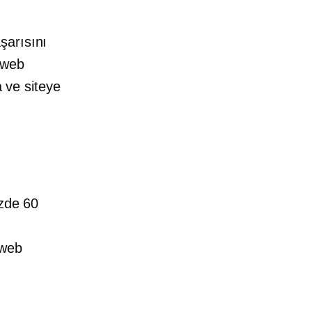
şarısını
, web
a ve siteye
izde 60
 web