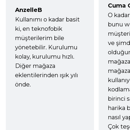
Cuma 
AnzelleB
O kadar
Kullanımı o kadar basit
bunu we
ki, en teknofobik
müşter
müşterilerim bile
ve şimd
yönetebilir. Kurulumu
olduğum
kolay, kurulumu hızlı.
mağazay
Diğer mağaza
mağaza
eklentilerinden ışık yılı
kullanı
önde.
kodlam
birinci 
harika b
nasıl yap
Çok te