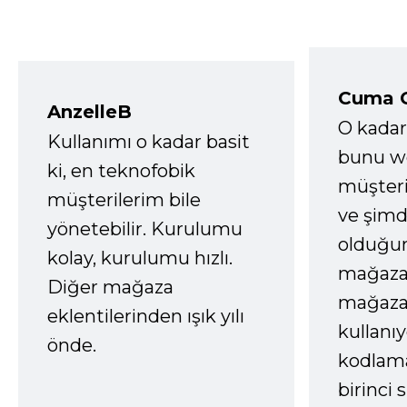
Cuma 
AnzelleB
O kadar
Kullanımı o kadar basit
bunu we
ki, en teknofobik
müşter
müşterilerim bile
ve şimd
yönetebilir. Kurulumu
olduğum
kolay, kurulumu hızlı.
mağazay
Diğer mağaza
mağaza
eklentilerinden ışık yılı
kullanı
önde.
kodlam
birinci 