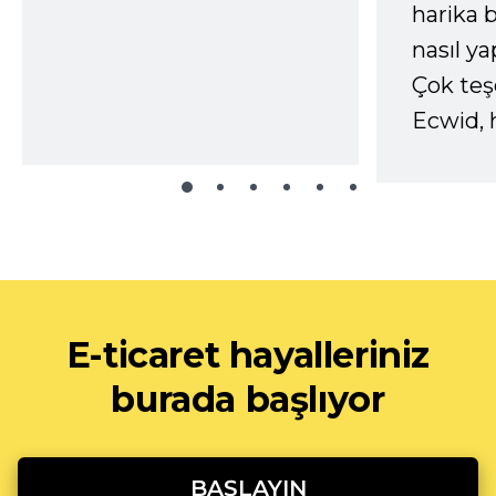
harika b
nasıl yap
Çok te
Ecwid, 
E-ticaret hayalleriniz
burada başlıyor
BAŞLAYIN