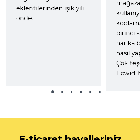
mağaza
eklentilerinden ışık yılı
kullanı
önde.
kodlam
birinci 
harika b
nasıl yap
Çok te
Ecwid, 
E-ticaret hayalleriniz