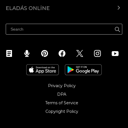
Ecwid.com
ELADÁS ONLINE
Árkalkuláció
Eladni mindenhol
Súgó
Eladás a Facebookon
Eladás Instagramon
Privacy Policy
DPA
Terms of Service
Copyright Policy‎