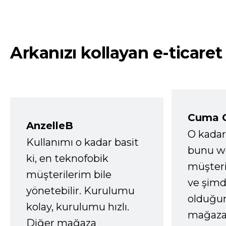
Arkanızı kollayan e-ticaret
Cuma 
AnzelleB
O kadar
Kullanımı o kadar basit
bunu we
ki, en teknofobik
müşter
müşterilerim bile
ve şimd
yönetebilir. Kurulumu
olduğum
kolay, kurulumu hızlı.
mağazay
Diğer mağaza