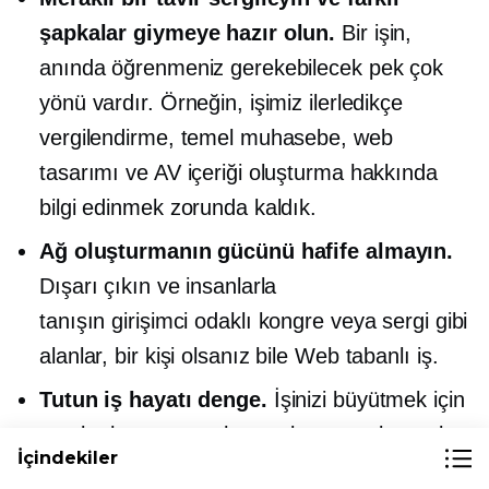
şapkalar giymeye hazır olun.
Bir işin,
anında öğrenmeniz gerekebilecek pek çok
yönü vardır. Örneğin, işimiz ilerledikçe
vergilendirme, temel muhasebe, web
tasarımı ve AV içeriği oluşturma hakkında
bilgi edinmek zorunda kaldık.
Ağ oluşturmanın gücünü hafife almayın.
Dışarı çıkın ve insanlarla
tanışın
girişimci odaklı
kongre veya sergi gibi
alanlar, bir kişi olsanız bile
Web tabanlı
iş.
Tutun
iş hayatı
denge.
İşinizi büyütmek için
saatler harcamaya hazır olun, ancak sınırları
İçindekiler
çizin, böylece tüm hayatınızı kaplamaz.