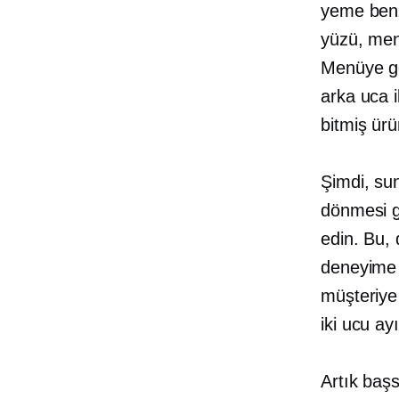
yeme benze
yüzü, men
Menüye gö
arka uca i
bitmiş ürün
Şimdi, su
dönmesi g
edin. Bu, 
deneyime 
müşteriye
iki ucu a
Artık başs