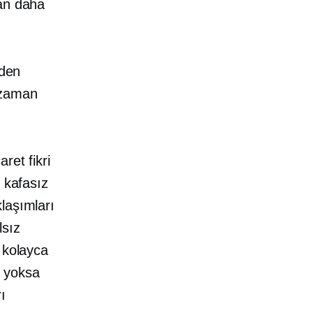
tan daha
eden
 zaman
ret fikri
 kafasız
laşımları
lsız
 kolayca
i yoksa
ı