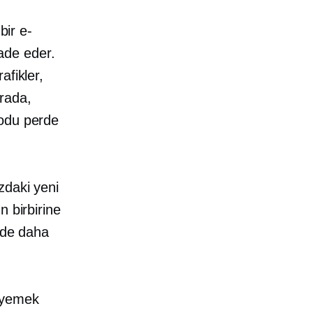
bir e-
fade eder.
afikler,
arada,
kodu perde
zdaki yeni
n birbirine
nde daha
a yemek