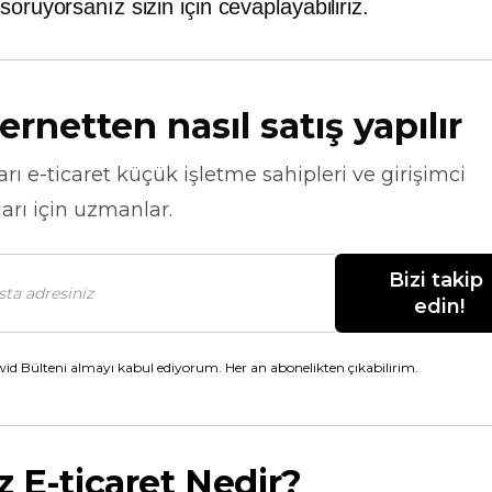
soruyorsanız sizin için cevaplayabiliriz.
ernetten nasıl satış yapılır
arı
e-ticaret
küçük işletme sahipleri ve girişimci
arı için uzmanlar.
Bizi takip 
edin!
id Bülteni almayı kabul ediyorum. Her an abonelikten çıkabilirim.
z E-ticaret Nedir?