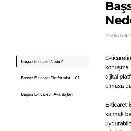
Başs
Nede
17 dak. Oku
E-ticareti
Başsız E-ticaret Nedir?
konuşma bi
dijital pl
Başsız E-ticaret Platformları 101
olmasa da
Başsız E-ticaretin Avantajları
E-ticaret 
kalmak be
uydurabile