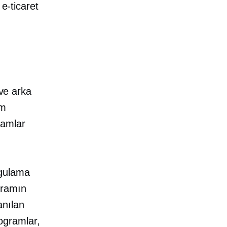
 e-ticaret
 ve arka
um
ramlar
ygulama
gramın
anılan
rogramlar,