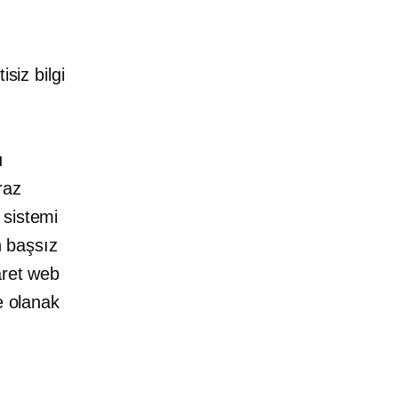
siz bilgi
u
raz
 sistemi
n başsız
aret web
e olanak