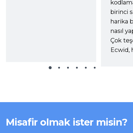
kodlam
birinci 
harika b
nasıl yap
Çok te
Ecwid, 
Misafir olmak ister misin?