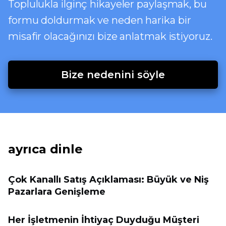
Toplulukla ilginç hikayeler paylaşmak, bu
formu doldurmak ve neden harika bir
misafir olacağınızı bize anlatmak istiyoruz.
Bize nedenini söyle
ayrıca dinle
Çok Kanallı Satış Açıklaması: Büyük ve Niş
Pazarlara Genişleme
Her İşletmenin İhtiyaç Duyduğu Müşteri