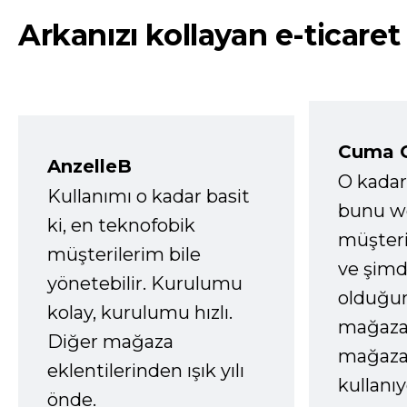
Arkanızı kollayan e-ticaret
Cuma 
AnzelleB
O kadar
Kullanımı o kadar basit
bunu we
ki, en teknofobik
müşter
müşterilerim bile
ve şimd
yönetebilir. Kurulumu
olduğum
kolay, kurulumu hızlı.
mağazay
Diğer mağaza
mağaza
eklentilerinden ışık yılı
kullanı
önde.