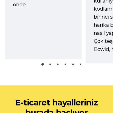
kullanı
önde.
kodlam
birinci 
harika b
nasıl yap
Çok te
Ecwid, 
E-ticaret hayalleriniz
burada başlıyor