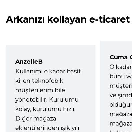
Arkanızı kollayan e-ticaret
Cuma 
AnzelleB
O kadar
Kullanımı o kadar basit
bunu we
ki, en teknofobik
müşter
müşterilerim bile
ve şimd
yönetebilir. Kurulumu
olduğum
kolay, kurulumu hızlı.
mağazay
Diğer mağaza
mağaza
eklentilerinden ışık yılı